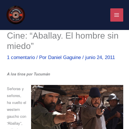
Ir
al
contenido
Cine: “Aballay. El hombre sin
miedo”
1 comentario
/ Por
Daniel Gaguine
/
junio 24, 2011
A los tiros por Tucumán
Señoras y
señores,
ha vuelto el
western
gaucho con
“Aballay”,