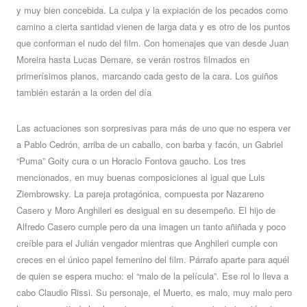
y muy bien concebida. La culpa y la expiación de los pecados como
camino a cierta santidad vienen de larga data y es otro de los puntos
que conforman el nudo del film. Con homenajes que van desde Juan
Moreira hasta Lucas Demare, se verán rostros filmados en
primerísimos planos, marcando cada gesto de la cara. Los guiños
también estarán a la orden del día
Las actuaciones son sorpresivas para más de uno que no espera ver
a Pablo Cedrón, arriba de un caballo, con barba y facón, un Gabriel
“Puma” Goity cura o un Horacio Fontova gaucho. Los tres
mencionados, en muy buenas composiciones al igual que Luis
Ziembrowsky. La pareja protagónica, compuesta por Nazareno
Casero y Moro Anghileri es desigual en su desempeño. El hijo de
Alfredo Casero cumple pero da una imagen un tanto añiñada y poco
creíble para el Julián vengador mientras que Anghileri cumple con
creces en el único papel femenino del film. Párrafo aparte para aquél
de quien se espera mucho: el “malo de la película”. Ese rol lo lleva a
cabo Claudio Rissi. Su personaje, el Muerto, es malo, muy malo pero