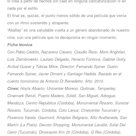
lo crea a partir de hechos sin caer en ninguna caricaturización ni en
nada por el estilo.
El final es, quizás, el punto menos sólido de una película que venía
con un ritmo sostenido y atrapante.
“Aballay” es una saludable vuelta a un género abandonado de nuestro
cine, con una película que no decepciona en ningún momento.
Ficha técnica
Con Pablo Cedrón, Nazareno Casero, Claudio Rissi, Moro Anghileri,
Luis Ziembrowski, Lautaro Delgado, Horacio Fontova, Gabriel Goity,
Aníbal Guiser y Tobías Mitre. Director: Fernando Spiner. Guión:
Fernando Spiner, Javier Diment y Santiago Hadida. Basado en el
cuento homónimo de Antonio Di Benedetto. Año: 2010.
Cines:
Hoyts Abasto; Unicenter Moreno, Quilmas, Temperley;
Cinemark Beruti, Puerto Madero, Soleil, San Miguel, Adrogue,
Mendoza. Centro Republica (Córdoba), Monumental Rosario, Sunstar
Rosario, Tucumán, Córdoba; Coto Lanus; Cinecenter Tucumán y
Florencio Varela. Gaumont; Arteplex Belgrano, Alto Avellaneda, San
Martín (La Plata), Devoto Shopping, Monumental Lavalle, Solar Del
Cerro (Tucumán), Dinosaurio Km 20 (Córdoba), G Rex (Córdoba),