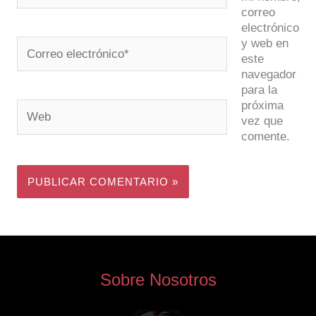
correo
electrónico
y web en
Correo
este
electrónico*
navegador
para la
próxima
Web
vez que
comente.
Sobre Nosotros