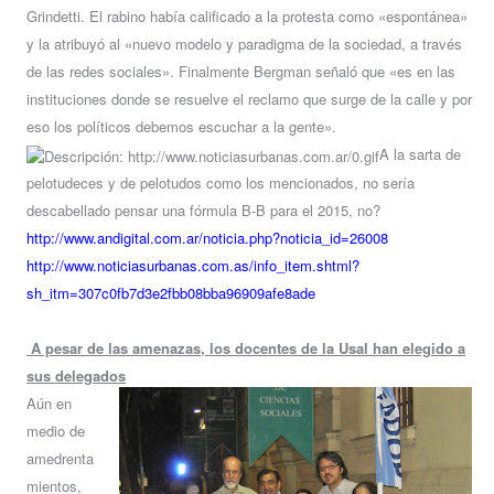
Grindetti. El rabino había calificado a la protesta como «espontánea»
y la atribuyó al «nuevo modelo y paradigma de la sociedad, a través
de las redes sociales». Finalmente Bergman señaló que «es en las
instituciones donde se resuelve el reclamo que surge de la calle y por
eso los políticos debemos escuchar a la gente».
A la sarta de
pelotudeces y de pelotudos como los mencionados, no sería
descabellado pensar una fórmula B-B para el 2015, no?
http://www.andigital.com.ar/noticia.php?noticia_id=26008
http://www.noticiasurbanas.com.as/info_item.shtml?
sh_itm=307c0fb7d3e2fbb08bba96909afe8ade
A pesar de las amenazas, los docentes de la Usal han elegido a
sus delegados
Aún en
medio de
amedrenta
mientos,