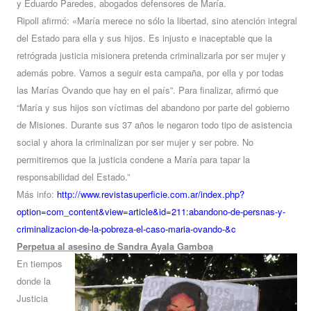
y Eduardo Paredes, abogados defensores de María.
Ripoll afirmó: «María merece no sólo la libertad, sino atención integral
del Estado para ella y sus hijos. Es injusto e inaceptable que la
retrógrada justicia misionera pretenda criminalizarla por ser mujer y
además pobre. Vamos a seguir esta campaña, por ella y por todas
las Marías Ovando que hay en el país”. Para finalizar, afirmó que
“María y sus hijos son víctimas del abandono por parte del gobierno
de Misiones. Durante sus 37 años le negaron todo tipo de asistencia
social y ahora la criminalizan por ser mujer y ser pobre. No
permitiremos que la justicia condene a María para tapar la
responsabilidad del Estado.”
Más info:
http://www.revistasuperficie.com.ar/index.php?
option=com_content&view=article&id=211:abandono-de-persnas-y-
criminalizacion-de-la-pobreza-el-caso-maria-ovando-&c
Perpetua al asesino de Sandra Ayala Gamboa
En tiempos
donde la
Justicia