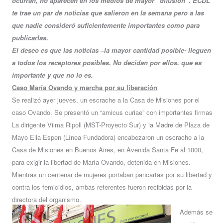
ocurran, no aparecen en los medios de mayor “difusión”. ECDL
te trae un par de noticias que salieron en la semana pero a las
que nadie consideró suficientemente importantes como para
publicarlas.
El deseo es que las noticias –la mayor cantidad posible- lleguen
a todos los receptores posibles. No decidan por ellos, que es
importante y que no lo es.
Caso María Ovando y marcha por su liberación
Se realizó ayer jueves, un escrache a la Casa de Misiones por el
caso Ovando. Se presentó un “amicus curiae” con importantes firmas
La dirigente Vilma Ripoll (MST-Proyecto Sur) y la Madre de Plaza de
Mayo Elia Espen (Línea Fundadora) encabezaron un escrache a la
Casa de Misiones en Buenos Aires, en Avenida Santa Fe al 1000,
para exigir la libertad de María Ovando, detenida en Misiones.
Mientras un centenar de mujeres portaban pancartas por su libertad y
contra los femicidios, ambas referentes fueron recibidas por la
directora del organismo.
Además se