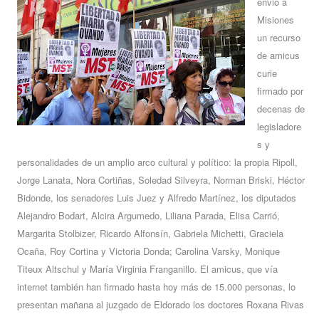
envió a
Misiones
un recurso
de amicus
curie
firmado por
decenas de
legisladore
s y
personalidades de un amplio arco cultural y político: la propia Ripoll,
Jorge Lanata, Nora Cortiñas, Soledad Silveyra, Norman Briski, Héctor
Bidonde, los senadores Luis Juez y Alfredo Martínez, los diputados
Alejandro Bodart, Alcira Argumedo, Liliana Parada, Elisa Carrió,
Margarita Stolbizer, Ricardo Alfonsín, Gabriela Michetti, Graciela
Ocaña, Roy Cortina y Victoria Donda; Carolina Varsky, Monique
Titeux Altschul y María Virginia Franganillo. El amicus, que vía
internet también han firmado hasta hoy más de 15.000 personas, lo
presentan mañana al juzgado de Eldorado los doctores Roxana Rivas