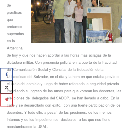
de
prácticas
que
creíamos
superadas
en la
Argentina
de hoy y que nos hacen acordar a las horas más aciagas de la
dictadura militar. Con presencia policial en la puerta de la Facultad
de Comunicación Social y Ciencias de la Educación de la
Universidad del Salvador, en el día y la hora en que estaba previsto
el inicio del comicio y luego de haber reforzado la seguridad privada
impidiendo el ingreso de las urnas para que votaran los docentes, las
elecciones de delegados del SADOP, se han llevado a cabo. En la
calle y se desarrollado con éxito, con una fuerte participación de los
docentes. Y todo ello, a pesar de las presiones, de los memos
internos y de los impedimentos desleales a los que nos tiene
acostumbrados la USAL.