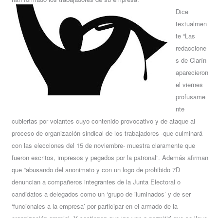
Dice
textualmen
te “Las
redaccione
s de Clarín
aparecieron
el viernes
profusame
nte
cubiertas por volantes cuyo contenido provocativo y de ataque al
proceso de organización sindical de los trabajadores -que culminará
con las elecciones del 15 de noviembre- muestra claramente que
fueron escritos, impresos y pegados por la patronal”. Además afirman
que “abusando del anonimato y con un logo de prohibido 7D
denuncian a compañeros integrantes de la Junta Electoral o
candidatos a delegados como un ‘grupo de iluminados’ y de ser
‘funcionales a la empresa’ por participar en el armado de la