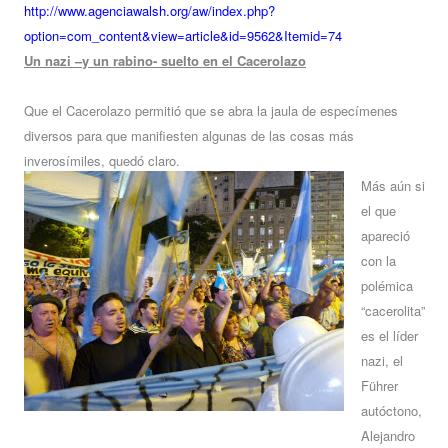
http://www.agenciawalsh.org/aw/index.php?
option=com_content&view=article&id=9562&Itemid=74
Un nazi –y un rabino- suelto en el Cacerolazo
Que el Cacerolazo permitió que se abra la jaula de especímenes
diversos para que manifiesten algunas de las cosas más
inverosímiles, quedó claro.
Más aún si
el que
apareció
con la
polémica
“cacerolita”
es el líder
nazi, el
Führer
autóctono,
Alejandro