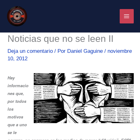
Ir
al
contenido
Noticias que no se leen II
Deja un comentario
/ Por
Daniel Gaguine
/
noviembre
10, 2012
Hay
informacio
nes que,
por todos
los
motivos
que a uno
se le