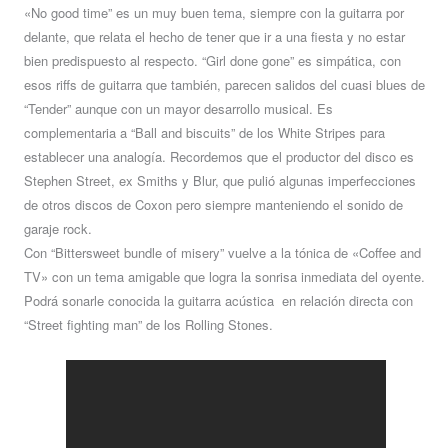
«No good time” es un muy buen tema, siempre con la guitarra por
delante, que relata el hecho de tener que ir a una fiesta y no estar
bien predispuesto al respecto. “Girl done gone” es simpática, con
esos riffs de guitarra que también, parecen salidos del cuasi blues de
“Tender” aunque con un mayor desarrollo musical. Es
complementaria a “Ball and biscuits” de los White Stripes para
establecer una analogía. Recordemos que el productor del disco es
Stephen Street, ex Smiths y Blur, que pulió algunas imperfecciones
de otros discos de Coxon pero siempre manteniendo el sonido de
garaje rock.
Con “Bittersweet bundle of misery” vuelve a la tónica de «Coffee and
TV» con un tema amigable que logra la sonrisa inmediata del oyente.
Podrá sonarle conocida la guitarra acústica en relación directa con
“Street fighting man” de los Rolling Stones.