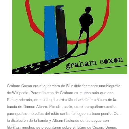
Graham Coxon era el guitarrista de Blur diría friamente una biografia
de Wikipedia. Pero el bueno de Graham es mucho más que eso.
Pintor, además, de músico, ilustró «13» el anteúltimo álbum de la
banda de Damon Albarn. Por otra parte, era el compañero exacto
para que las melodías del rubio cantante lleguen a buen puerto. Con
la disolución de la banda y Albarn haciendo de las suyas con
Gorillaz, muchos se preguntaron sobre el futuro de Coxon. Bueno,