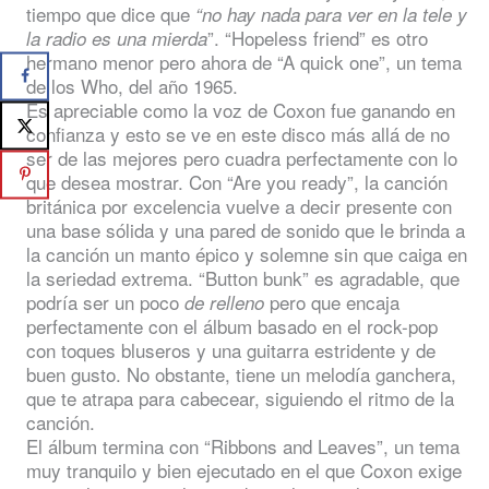
tiempo que dice que
“no hay nada para ver en la tele y
”. “Hopeless friend” es otro
la radio es una mierda
hermano menor pero ahora de “A quick one”, un tema
de los Who, del año 1965.
Es apreciable como la voz de Coxon fue ganando en
confianza y esto se ve en este disco más allá de no
ser de las mejores pero cuadra perfectamente con lo
que desea mostrar. Con “Are you ready”, la canción
británica por excelencia vuelve a decir presente con
una base sólida y una pared de sonido que le brinda a
la canción un manto épico y solemne sin que caiga en
la seriedad extrema. “Button bunk” es agradable, que
podría ser un poco
pero que encaja
de relleno
perfectamente con el álbum basado en el rock-pop
con toques bluseros y una guitarra estridente y de
buen gusto. No obstante, tiene un melodía ganchera,
que te atrapa para cabecear, siguiendo el ritmo de la
canción.
El álbum termina con “Ribbons and Leaves”, un tema
muy tranquilo y bien ejecutado en el que Coxon exige