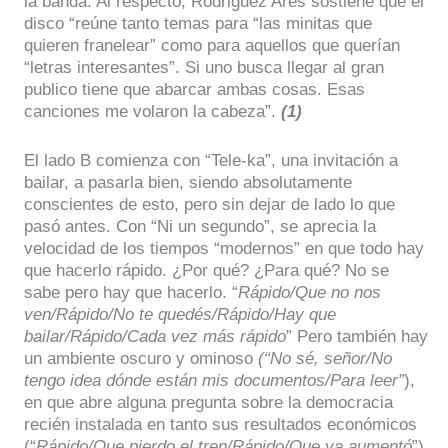
la banda. Al respecto, Rodriguez Ares sostiene que el
disco “reúne tanto temas para “las minitas que
quieren franelear” como para aquellos que querían
“letras interesantes”. Si uno busca llegar al gran
publico tiene que abarcar ambas cosas. Esas
canciones me volaron la cabeza”.
(1)
El lado B comienza con “Tele-ka”, una invitación a
bailar, a pasarla bien, siendo absolutamente
conscientes de esto, pero sin dejar de lado lo que
pasó antes. Con “Ni un segundo”, se aprecia la
velocidad de los tiempos “modernos” en que todo hay
que hacerlo rápido. ¿Por qué? ¿Para qué? No se
sabe pero hay que hacerlo. “
Rápido/Que no nos
ven/Rápido/No te quedés/Rápido/Hay que
bailar/Rápido/Cada vez más rápido
” Pero también hay
un ambiente oscuro y ominoso
(“No sé, señor/No
tengo idea dónde están mis documentos/Para leer”
),
en que abre alguna pregunta sobre la democracia
recién instalada en tanto sus resultados económicos
(“
Rápido/Que pierdo el tren/Rápido/Que ya aumentó
”)