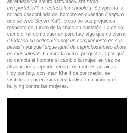
apretados/Me siento asfixiado/Este ritmo
insoportable/Y mi estado lamentable
”). Se aprecia la
mirada desconfiada del hombre en cuestión (“
seguro
que se cree Superniña
”), preso de sus prejuicios
respecto del futuro de la chica en cuestión. La chica
cambió, tal como querían pero hay algo que no cierra
(“
Extraño su belleza/Yo soy un complemento de sus
pesas
”) aunque “
sigue igual de caprichosa/pero ahora
es musculosa
”. La mirada actual preguntaría por qué
no cambia el hombre si cambió la mujer, en vez de
atrasar años reproduciendo costumbres arcaicas.
Hoy por hoy, con Iman Khelif de por medio, se
visibilizan por enésima vez la discriminación y el
bullying contra las mujeres.