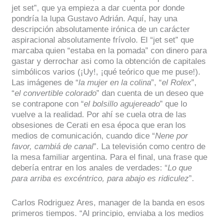
jet set”, que ya empieza a dar cuenta por donde
pondría la lupa Gustavo Adrián. Aquí, hay una
descripción absolutamente irónica de un carácter
aspiracional absolutamente frívolo. El “jet set” que
marcaba quien “estaba en la pomada” con dinero para
gastar y derrochar asi como la obtención de capitales
simbólicos varios (¡Uy!, ¡qué teórico que me puse!).
Las imágenes de “
la mujer en la colina
”, “
el Rolex
”,
“
el convertible colorado
” dan cuenta de un deseo que
se contrapone con “
el bolsillo agujereado
” que lo
vuelve a la realidad. Por ahí se cuela otra de las
obsesiones de Cerati en esa época que eran los
medios de comunicación, cuando dice “
Nene por
favor, cambiá de canal
”. La televisión como centro de
la mesa familiar argentina. Para el final, una frase que
debería entrar en los anales de verdades: “
Lo que
para arriba es excéntrico, para abajo es ridiculez
”.
Carlos Rodriguez Ares, manager de la banda en esos
primeros tiempos. “Al principio, enviaba a los medios