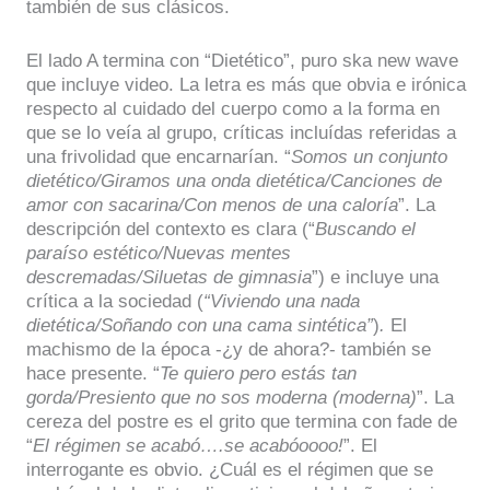
también de sus clásicos.
El lado A termina con “Dietético”, puro ska new wave
que incluye video. La letra es más que obvia e irónica
respecto al cuidado del cuerpo como a la forma en
que se lo veía al grupo, críticas incluídas referidas a
una frivolidad que encarnarían. “
Somos un conjunto
dietético/Giramos una onda dietética/Canciones de
amor con sacarina/Con menos de una caloría
”. La
descripción del contexto es clara (“
Buscando el
paraíso estético/Nuevas mentes
descremadas/Siluetas de gimnasia
”) e incluye una
crítica a la sociedad (
“Viviendo una nada
dietética/Soñando con una cama sintética”
)
.
El
machismo de la época -¿y de ahora?- también se
hace presente. “
Te quiero pero estás tan
gorda/Presiento que no sos moderna (moderna)
”. La
cereza del postre es el grito que termina con fade de
“
El régimen se acabó….se acabóoooo!
”. El
interrogante es obvio. ¿Cuál es el régimen que se