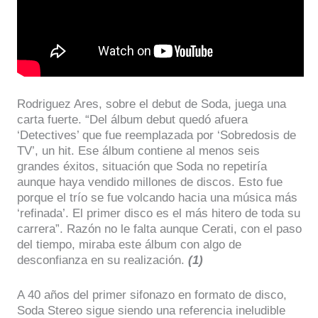
Rodriguez Ares, sobre el debut de Soda, juega una
carta fuerte. “Del álbum debut quedó afuera
‘Detectives’ que fue reemplazada por ‘Sobredosis de
TV’, un hit. Ese álbum contiene al menos seis
grandes éxitos, situación que Soda no repetiría
aunque haya vendido millones de discos. Esto fue
porque el trío se fue volcando hacia una música más
‘refinada’. El primer disco es el más hitero de toda su
carrera”. Razón no le falta aunque Cerati, con el paso
del tiempo, miraba este álbum con algo de
desconfianza en su realización.
(1)
A 40 años del primer sifonazo en formato de disco,
Soda Stereo sigue siendo una referencia ineludible