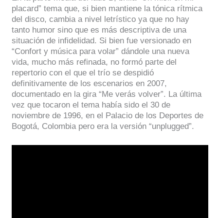
placard” tema que, si bien mantiene la tónica rítmica
del disco, cambia a nivel letrístico ya que no hay
tanto humor sino que es más descriptiva de una
situación de infidelidad. Si bien fue versionado en
“Confort y música para volar” dándole una nueva
vida, mucho más refinada, no formó parte del
repertorio con el que el trío se despidió
definitivamente de los escenarios en 2007,
documentado en la gira “Me verás volver”. La última
vez que tocaron el tema había sido el 30 de
noviembre de 1996, en el Palacio de los Deportes de
Bogotá, Colombia pero era la versión “unplugged”.