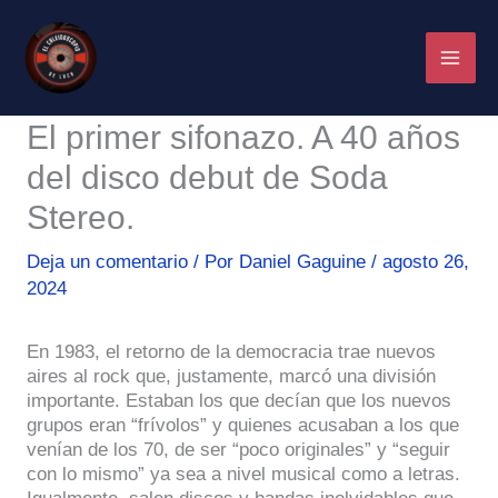
Ir
al
contenido
El primer sifonazo. A 40 años
del disco debut de Soda
Stereo.
Deja un comentario
/ Por
Daniel Gaguine
/
agosto 26,
2024
En 1983, el retorno de la democracia trae nuevos
aires al rock que, justamente, marcó una división
importante. Estaban los que decían que los nuevos
grupos eran “frívolos” y quienes acusaban a los que
venían de los 70, de ser “poco originales” y “seguir
con lo mismo” ya sea a nivel musical como a letras.