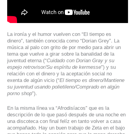
La ironía y el humor vuelven con “El tiempo es
dinero”, también conocida como “Dorian Grey”. La
música al palo con grito de por medio para abrir un
tema que vuelve a girar sobre la banalidad de la
juventud eterna (“
Cuidado con Dorian Gray y su
espejo retrovisor/Su espíritu de kermesse
”) y su
relación con el dinero y la aceptación social no
exenta de algún vicio (“
El tiempo es dinero/Mantiene
su juventud usando polietileno/Comprado en algún
porno shop
”).
En la misma línea va “Afrodisíacos” que es la
descripción de lo que pasó después de una noche en
una discoteca con final felíz en tanto volver a casa
acompañado. Hay un buen trabajo de Zeta en el bajo