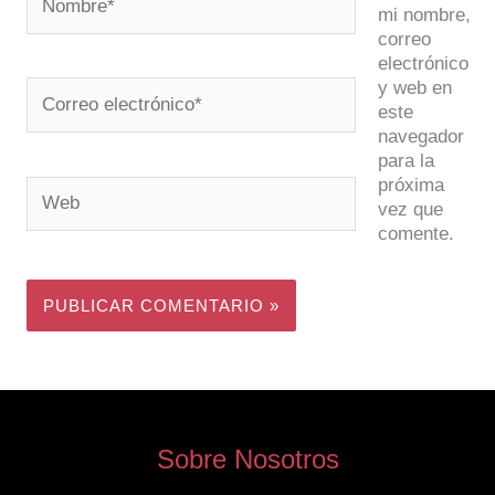
mi nombre,
correo
electrónico
y web en
Correo
este
electrónico*
navegador
para la
próxima
Web
vez que
comente.
Sobre Nosotros