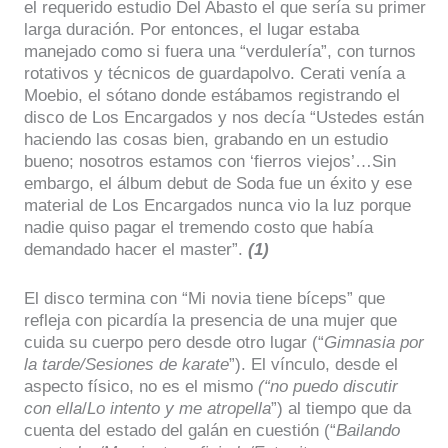
el requerido estudio Del Abasto el que sería su primer
larga duración. Por entonces, el lugar estaba
manejado como si fuera una “verdulería”, con turnos
rotativos y técnicos de guardapolvo. Cerati venía a
Moebio, el sótano donde estábamos registrando el
disco de Los Encargados y nos decía “Ustedes están
haciendo las cosas bien, grabando en un estudio
bueno; nosotros estamos con ‘fierros viejos’…Sin
embargo, el álbum debut de Soda fue un éxito y ese
material de Los Encargados nunca vio la luz porque
nadie quiso pagar el tremendo costo que había
demandado hacer el master”.
(1)
El disco termina con “Mi novia tiene bíceps” que
refleja con picardía la presencia de una mujer que
cuida su cuerpo pero desde otro lugar (“
Gimnasia por
la tarde/Sesiones de karate
”). El vínculo, desde el
aspecto físico, no es el mismo
(“no puedo discutir
con ella
/
Lo intento y me atropella
”) al tiempo que da
cuenta del estado del galán en cuestión (“
Bailando