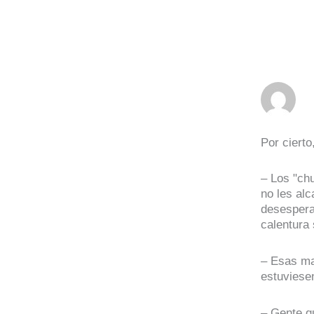
Por cierto
– Los "chu
no les alc
desespera
calentura 
– Esas m
estuviese
– Gente q