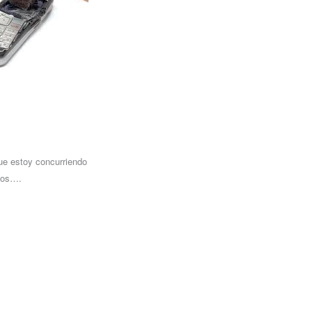
ue estoy concurriendo
edos….