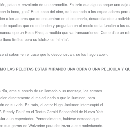
ión, pelan el envoltorio de un caramelito. Faltaría que alguno saque una caja 
con la boca, ¿no? En el caso del cine, se incomoda a los espectadores pero co
ién a los actores que se encuentran en el escenario, desarrollando su activid
o de aquellos que no entienden y preguntan en el medio de la función o los 
manera que un Boca-River, a medida que va transcurriendo. Como dice un refrá
 tiene límites pero su idiotez es infinita”.
se si saben -en el caso que lo desconozcan, se los hago saber-,
SIMO LAS PELOTAS ESTAR MIRANDO UNA OBRA O UNA PELÍCULA Y Q
n día, ante el sonido de un llamado o un mensaje, los actores
ñalen directamente al maleducado o que lo iluminen, para
lón de su vida. Es más, el actor Hugh Jackman interrumpió el
“A Steady Rain” en el
Teatro Gerald Schoenfeld de Nueva York
lular a un espectador. Personalmente, hubiese deseado que
n sus garras de Wolvorine para destrozar a ese maleducado.