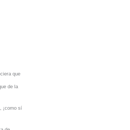
eciera que
que de la
 ¡como sí
ra de