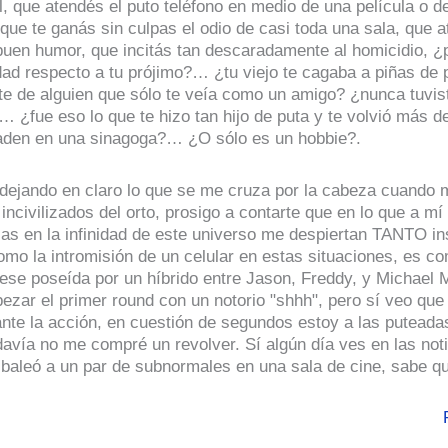
l, que atendés el puto teléfono en medio de una película o d
 que te ganás sin culpas el odio de casi toda una sala, que a
 buen humor, que incitás tan descaradamente al homicidio, ¿
dad respecto a tu prójimo?… ¿tu viejo te cagaba a piñas de 
e de alguien que sólo te veía como un amigo? ¿nunca tuvis
 ¿fue eso lo que te hizo tan hijo de puta y te volvió más 
aden en una sinagoga?… ¿O sólo es un hobbie?.
dejando en claro lo que se me cruza por la cabeza cuando 
incivilizados del orto, prosigo a contarte que en lo que a mí
as en la infinidad de este universo me despiertan TANTO ins
mo la intromisión de un celular en estas situaciones, es c
uese poseída por un híbrido entre Jason, Freddy, y Michael 
ezar el primer round con un notorio "shhh", pero sí veo que
ante la acción, en cuestión de segundos estoy a las puteada
davía no me compré un revolver. Sí algún día ves en las not
 baleó a un par de subnormales en una sala de cine, sabe qu