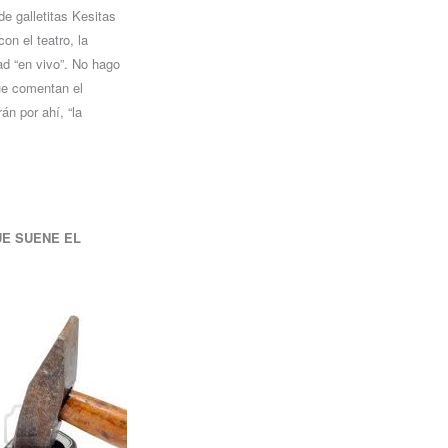
de galletitas Kesitas
n el teatro, la
ad “en vivo”. No hago
que comentan el
n por ahí, “la
UE SUENE EL