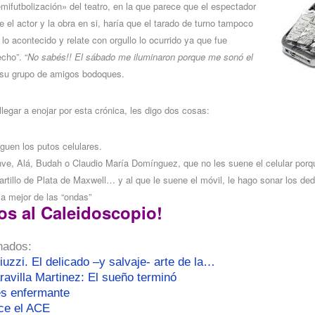
mifutbolización» del teatro, en la que parece que el espectador
 el actor y la obra en si, haría que el tarado de turno tampoco
 lo acontecido y relate con orgullo lo ocurrido ya que fue
cho”. “
No sabés!! El sábado me iluminaron porque me sonó el
a su grupo de amigos bodoques.
legar a enojar por esta crónica, les digo dos cosas:
guen los putos celulares.
hve, Alá, Budah o Claudio María Domínguez, que no les suene el celular porq
Martillo de Plata de Maxwell… y al que le suene el móvil, le hago sonar los d
la mejor de las “ondas”
os al Caleidoscopio!
nados:
uzzi. El delicado –y salvaje- arte de la…
ravilla Martinez: El sueño terminó
es enfermante
ce el ACE