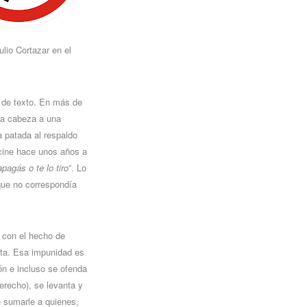
lio Cortazar en el
s de texto. En más de
 la cabeza a una
a patada al respaldo
 cine hace unos años a
apagás o te lo tiro
”. Lo
que no correspondía
r con el hecho de
ota. Esa impunidad es
ón e incluso se ofenda
derecho), se levanta y
e sumarle a quienes,