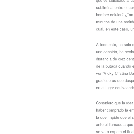
que es solicitado al 
subliminal entre el ce
hombre-celular? ¿Tan
minutos de una realid
cual, en este caso, u
A todo esto, no solo
una ocasión, he hecho
distancia de diez cen
de la butaca cuando e
ver “Vicky Cristina B
gracioso es que despu
en el lugar equivocad
Considero que la idea 
haber comprado la ent
la que impide que el 
ante el llamado a que 
se va o espera el fin