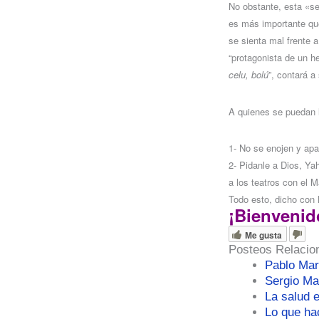
No obstante, esta «se
es más importante que
se sienta mal frente a
“protagonista de un he
celu, bolú
”, contará 
A quienes se puedan l
1- No se enojen y apa
2- Pidanle a Dios, Ya
a los teatros con el 
Todo esto, dicho con 
¡Bienvenid
Me gusta
Posteos Relacio
Pablo Mari
Sergio Ma
La salud 
Lo que ha