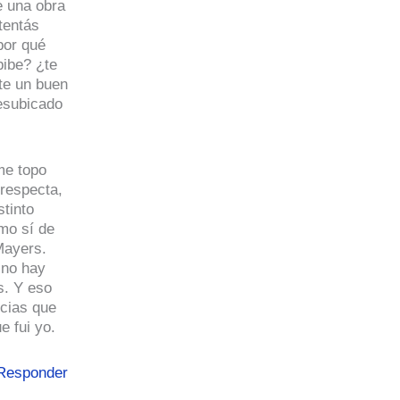
e una obra
tentás
por qué
pibe? ¿te
te un buen
desubicado
me topo
 respecta,
tinto
omo sí de
Mayers.
 no hay
s. Y eso
icias que
e fui yo.
Responder