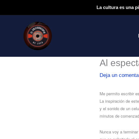
Ir
La cultura es una p
al
contenido
Al espect
Deja un comenta
Me permito escribir e
La inspiración de este
y el sonido de un celu
minutos de comenzada
Nunca voy a terminar 