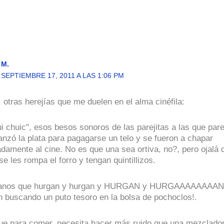
M.
SEPTIEMBRE 17, 2011 A LAS 1:06 PM
, otras herejías que me duelen en el alma cinéfila:
i chuic", esos besos sonoros de las parejitas a las que par
anzó la plata para pagagarse un telo y se fueron a chapar
damente al cine. No es que una sea ortiva, no?, pero ojalá 
se les rompa el forro y tengan quintillizos.
anos que hurgan y hurgan y HURGAN y HURGAAAAAAAAN,
n buscando un puto tesoro en la bolsa de pochoclos!.
ue para comer, necesita hacer más ruido que una mezclado