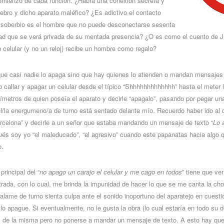
comienzo de cada función. ¿Habrá una conexión secreta y
rebro y dicho aparato maléfico? ¿Es adictivo el contacto
 soberbio es el hombre que no puede desconectarse sesenta
ad que se verá privada de su mentada presencia? ¿O es como el cuento de Ju
n celular (y no un reloj) recibe un hombre como regalo?
 que casi nadie lo apaga sino que hay quienes lo atienden o mandan mensaje
 callar y apagar un celular desde el típico “Shhhhhhhhhhhhh” hasta el meter
tímetros de quien poseía el aparato y decirle “apagalo”, pasando por pegar un
l/la energumeno/a de turno está sentado delante mío. Recuerdo haber ido al
arcelona” y decirle a un señor que estaba mandando un mensaje de texto “
Lo 
és soy yo “el maleducado”, “el agresivo” cuando este papanatas hacia algo 
o.
principal del “
no apago un carajo el celular y me cago en todos
” tiene que ve
rada, con lo cual, me brinda la impunidad de hacer lo que se me canta la ch
salame de turno sienta culpa ante el sonido inoportuno del aparatejo en cuesti
lo apague. Si eventualmente, no le gusta la obra (lo cual estaría en todo su 
al de la misma pero no ponerse a mandar un mensaje de texto. A esto hay qu