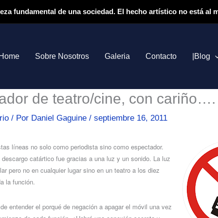
ieza fundamental de una sociedad. El hecho artístico no está al
Home
Sobre Nosotros
Galeria
Contacto
|Blog
ador de teatro/cine, con cariño….
rio
/ Por
Daniel Gaguine
/
septiembre 16, 2011
stas líneas no solo como periodista sino como espectador.
 descargo catártico fue gracias a una luz y un sonido. La luz
lar pero no en cualquier lugar sino en un teatro a los diez
 la función.
de entender el porqué de negación a apagar el móvil una vez