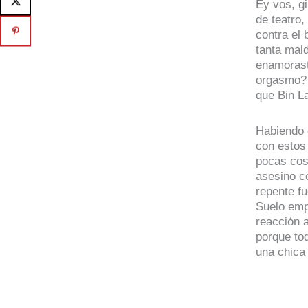
Ey vos, gi
de teatro,
contra el
tanta mal
enamorast
orgasmo?…
que Bin L
Habiendo 
con estos 
pocas cos
asesino co
repente f
Suelo emp
reacción 
porque to
una chica