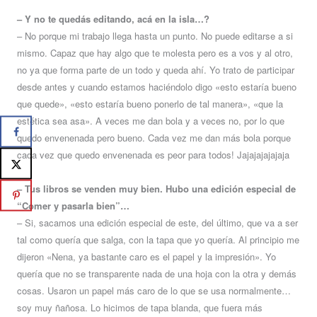
– Y no te quedás editando, acá en la isla…?
– No porque mi trabajo llega hasta un punto. No puede editarse a si
mismo. Capaz que hay algo que te molesta pero es a vos y al otro,
no ya que forma parte de un todo y queda ahí. Yo trato de participar
desde antes y cuando estamos haciéndolo digo «esto estaría bueno
que quede», «esto estaría bueno ponerlo de tal manera», «que la
estética sea asa». A veces me dan bola y a veces no, por lo que
quedo envenenada pero bueno. Cada vez me dan más bola porque
cada vez que quedo envenenada es peor para todos! Jajajajajajaja
– Tus libros se venden muy bien. Hubo una edición especial de
“Comer y pasarla bien”…
– Si, sacamos una edición especial de este, del último, que va a ser
tal como quería que salga, con la tapa que yo quería. Al principio me
dijeron «Nena, ya bastante caro es el papel y la impresión». Yo
quería que no se transparente nada de una hoja con la otra y demás
cosas. Usaron un papel más caro de lo que se usa normalmente…
soy muy ñañosa. Lo hicimos de tapa blanda, que fuera más