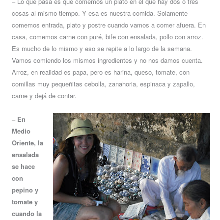
– Lo que pasa es que comemos un plato en el que hay dos o tres
cosas al mismo tiempo. Y esa es nuestra comida. Solamente
comemos entrada, plato y postre cuando vamos a comer afuera. En
casa, comemos carne con puré, bife con ensalada, pollo con arroz.
Es mucho de lo mismo y eso se repite a lo largo de la semana.
Vamos comiendo los mismos ingredientes y no nos damos cuenta.
Arroz, en realidad es papa, pero es harina, queso, tomate, con
comillas muy pequeñitas cebolla, zanahoria, espinaca y zapallo,
carne y dejá de contar.
– En
Medio
Oriente, la
ensalada
se hace
con
pepino y
tomate y
cuando la