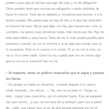
probar o para que el cocinar sea algo de relax y no de obligación.
Otros pueden tener que cocinar por obligación y están podridos de
hacer lo mismo. Trato de no hablarle a «la-señora-que-cocina» o a la
recién casada. Me parece que ya hay de eso y lo que hay está bien
en función de esto. No es que digo «no hay que hacerlo así» sino al
contrario, me parece que comemos todos, tres veces por día. Hay de
todo para hablar y para hacer. Trato de ser lo más amplia posible pero
siempre y cuando, yo me lo comería y si es algo que vendo, que yo
lo compraría. Sino no lo cocino ni lo vendo. Si yo no me lo creo, no
me lo va a creer nadie. Cómo te voy a pedir que vos te comas algo
que yo no me lo comería? Así no va.
– Al respecto, tenés un público masculino que te sigue y compra
tus libros.
– Es porque no hablo en femenino, «cuando llegués a tu casa y
estés cansada…los chicos…». No, eso no es para mi. Tengo un
lado…capáz más masculino, por el carácter fuerte. Eso se equipara
con que cocino…y soy «la cocinera de la teleeee» pero con la parte
de…calle, que capaz que no es de acá porque siempre viví en el