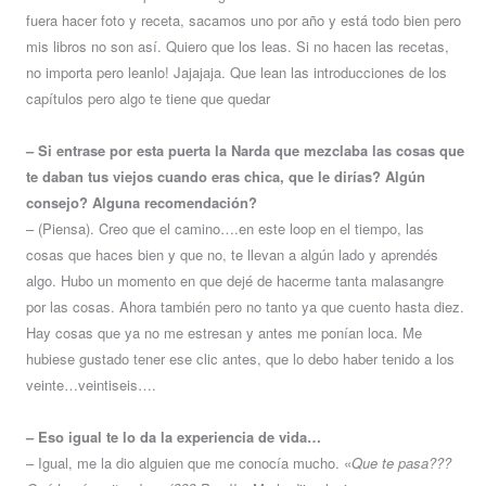
fuera hacer foto y receta, sacamos uno por año y está todo bien pero
mis libros no son así. Quiero que los leas. Si no hacen las recetas,
no importa pero leanlo! Jajajaja. Que lean las introducciones de los
capítulos pero algo te tiene que quedar
– Si entrase por esta puerta la Narda que mezclaba las cosas que
te daban tus viejos cuando eras chica, que le dirías? Algún
consejo? Alguna recomendación?
– (Piensa). Creo que el camino….en este loop en el tiempo, las
cosas que haces bien y que no, te llevan a algún lado y aprendés
algo. Hubo un momento en que dejé de hacerme tanta malasangre
por las cosas. Ahora también pero no tanto ya que cuento hasta diez.
Hay cosas que ya no me estresan y antes me ponían loca. Me
hubiese gustado tener ese clic antes, que lo debo haber tenido a los
veinte…veintiseis….
– Eso igual te lo da la experiencia de vida…
– Igual, me la dio alguien que me conocía mucho. «
Que te pasa???