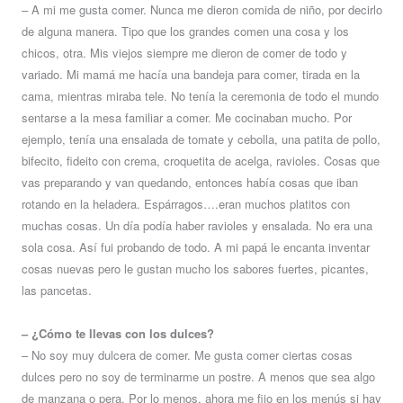
– A mi me gusta comer. Nunca me dieron comida de niño, por decirlo
de alguna manera. Tipo que los grandes comen una cosa y los
chicos, otra. Mis viejos siempre me dieron de comer de todo y
variado. Mi mamá me hacía una bandeja para comer, tirada en la
cama, mientras miraba tele. No tenía la ceremonia de todo el mundo
sentarse a la mesa familiar a comer. Me cocinaban mucho. Por
ejemplo, tenía una ensalada de tomate y cebolla, una patita de pollo,
bifecito, fideito con crema, croquetita de acelga, ravioles. Cosas que
vas preparando y van quedando, entonces había cosas que iban
rotando en la heladera. Espárragos….eran muchos platitos con
muchas cosas. Un día podía haber ravioles y ensalada. No era una
sola cosa. Así fui probando de todo. A mi papá le encanta inventar
cosas nuevas pero le gustan mucho los sabores fuertes, picantes,
las pancetas.
– ¿Cómo te llevas con los dulces?
– No soy muy dulcera de comer. Me gusta comer ciertas cosas
dulces pero no soy de terminarme un postre. A menos que sea algo
de manzana o pera. Por lo menos, ahora me fijo en los menús si hay