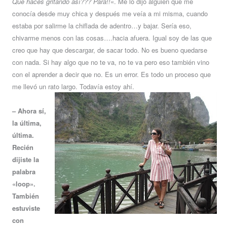
Qué hacés gritando así??? Para!!
«. Me lo dijo alguien que me
conocía desde muy chica y después me veía a mi misma, cuando
estaba por salirme la chiflada de adentro…y bajar. Sería eso,
chivarme menos con las cosas….hacia afuera. Igual soy de las que
creo que hay que descargar, de sacar todo. No es bueno quedarse
con nada. Si hay algo que no te va, no te va pero eso también vino
con el aprender a decir que no. Es un error. Es todo un proceso que
me llevó un rato largo. Todavía estoy ahí.
– Ahora sí,
la última,
última.
Recién
dijiste la
palabra
«loop».
También
estuviste
con