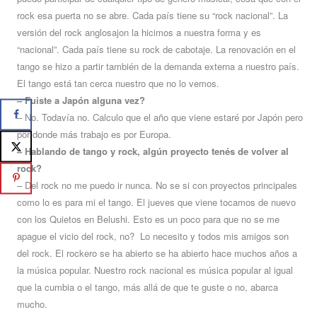
rock esa puerta no se abre. Cada país tiene su “rock nacional”. La
versión del rock anglosajon la hicimos a nuestra forma y es
“nacional”. Cada país tiene su rock de cabotaje. La renovación en el
tango se hizo a partir también de la demanda externa a nuestro país.
El tango está tan cerca nuestro que no lo vemos.
– Fuiste a Japón alguna vez?
– No. Todavía no. Calculo que el año que viene estaré por Japón pero
por donde más trabajo es por Europa.
– Hablando de tango y rock, algún proyecto tenés de volver al
rock?
– Del rock no me puedo ir nunca. No se si con proyectos principales
como lo es para mi el tango. El jueves que viene tocamos de nuevo
con los Quietos en Belushi. Esto es un poco para que no se me
apague el vicio del rock, no? Lo necesito y todos mis amigos son
del rock. El rockero se ha abierto se ha abierto hace muchos años a
la música popular. Nuestro rock nacional es música popular al igual
que la cumbia o el tango, más allá de que te guste o no, abarca
mucho.