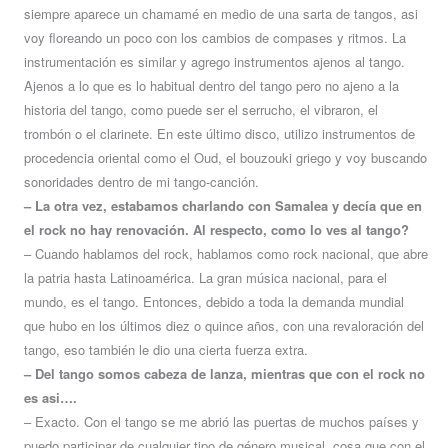
siempre aparece un chamamé en medio de una sarta de tangos, asi
voy floreando un poco con los cambios de compases y ritmos. La
instrumentación es similar y agrego instrumentos ajenos al tango.
Ajenos a lo que es lo habitual dentro del tango pero no ajeno a la
historia del tango, como puede ser el serrucho, el vibraron, el
trombón o el clarinete. En este último disco, utilizo instrumentos de
procedencia oriental como el Oud, el bouzouki griego y voy buscando
sonoridades dentro de mi tango-canción.
– La otra vez, estabamos charlando con Samalea y decía que en
el rock no hay renovación. Al respecto, como lo ves al tango?
– Cuando hablamos del rock, hablamos como rock nacional, que abre
la patria hasta Latinoamérica. La gran música nacional, para el
mundo, es el tango. Entonces, debido a toda la demanda mundial
que hubo en los últimos diez o quince años, con una revaloración del
tango, eso también le dio una cierta fuerza extra.
– Del tango somos cabeza de lanza, mientras que con el rock no
es asi….
– Exacto. Con el tango se me abrió las puertas de muchos países y
puedo participar de cualquier tipo de género musical, cosa que con el