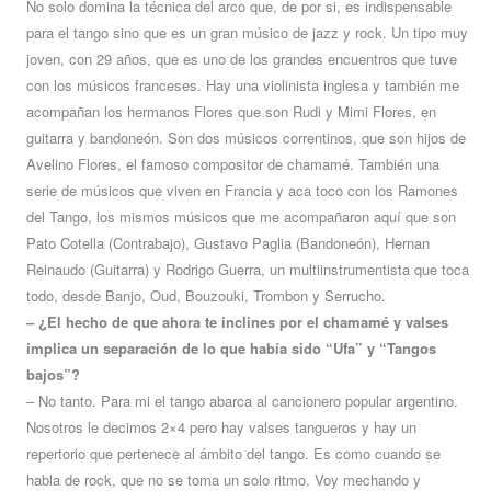
No solo domina la técnica del arco que, de por si, es indispensable
para el tango sino que es un gran músico de jazz y rock. Un tipo muy
joven, con 29 años, que es uno de los grandes encuentros que tuve
con los músicos franceses. Hay una violinista inglesa y también me
acompañan los hermanos Flores que son Rudi y Mimi Flores, en
guitarra y bandoneón. Son dos músicos correntinos, que son hijos de
Avelino Flores, el famoso compositor de chamamé. También una
serie de músicos que viven en Francia y aca toco con los Ramones
del Tango, los mismos músicos que me acompañaron aquí que son
Pato Cotella (Contrabajo), Gustavo Paglia (Bandoneón), Hernan
Reinaudo (Guitarra) y Rodrigo Guerra, un multiinstrumentista que toca
todo, desde Banjo, Oud, Bouzouki, Trombon y Serrucho.
– ¿El hecho de que ahora te inclines por el chamamé y valses
implica un separación de lo que había sido “Ufa” y “Tangos
bajos”?
– No tanto. Para mi el tango abarca al cancionero popular argentino.
Nosotros le decimos 2×4 pero hay valses tangueros y hay un
repertorio que pertenece al ámbito del tango. Es como cuando se
habla de rock, que no se toma un solo ritmo. Voy mechando y