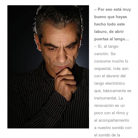
– Por eso está muy
bueno que hayas
hecho todo este
laburo, de abrir
puertas al tango…
– Si, al tango-
canción. Se
consume mucho lo
orquestal, más aún
con el devenir del
tango electrónico
que, básicamente es
instrumental. La
renovación es un
poco con el ritmo y
el acompañamiento
a nuestro sonido con
el sonido de la