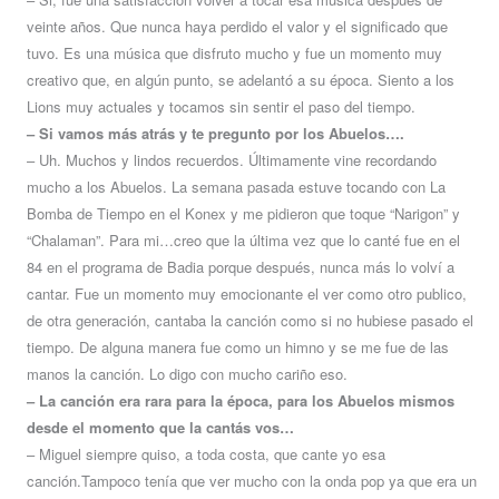
veinte años. Que nunca haya perdido el valor y el significado que
tuvo. Es una música que disfruto mucho y fue un momento muy
creativo que, en algún punto, se adelantó a su época. Siento a los
Lions muy actuales y tocamos sin sentir el paso del tiempo.
– Si vamos más atrás y te pregunto por los Abuelos….
– Uh. Muchos y lindos recuerdos. Últimamente vine recordando
mucho a los Abuelos. La semana pasada estuve tocando con La
Bomba de Tiempo en el Konex y me pidieron que toque “Narigon” y
“Chalaman”. Para mi…creo que la última vez que lo canté fue en el
84 en el programa de Badia porque después, nunca más lo volví a
cantar. Fue un momento muy emocionante el ver como otro publico,
de otra generación, cantaba la canción como si no hubiese pasado el
tiempo. De alguna manera fue como un himno y se me fue de las
manos la canción. Lo digo con mucho cariño eso.
– La canción era rara para la época, para los Abuelos mismos
desde el momento que la cantás vos…
– Miguel siempre quiso, a toda costa, que cante yo esa
canción.Tampoco tenía que ver mucho con la onda pop ya que era un