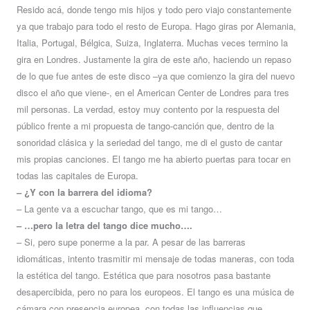
Resido acá, donde tengo mis hijos y todo pero viajo constantemente
ya que trabajo para todo el resto de Europa. Hago giras por Alemania,
Italia, Portugal, Bélgica, Suiza, Inglaterra. Muchas veces termino la
gira en Londres. Justamente la gira de este año, haciendo un repaso
de lo que fue antes de este disco –ya que comienzo la gira del nuevo
disco el año que viene-, en el American Center de Londres para tres
mil personas. La verdad, estoy muy contento por la respuesta del
público frente a mi propuesta de tango-canción que, dentro de la
sonoridad clásica y la seriedad del tango, me di el gusto de cantar
mis propias canciones. El tango me ha abierto puertas para tocar en
todas las capitales de Europa.
– ¿Y con la barrera del idioma?
– La gente va a escuchar tango, que es mi tango…
– …pero la letra del tango dice mucho….
– Si, pero supe ponerme a la par. A pesar de las barreras
idiomáticas, intento trasmitir mi mensaje de todas maneras, con toda
la estética del tango. Estética que para nosotros pasa bastante
desapercibida, pero no para los europeos. El tango es una música de
cámara con presencia europea, con todas las influencias que