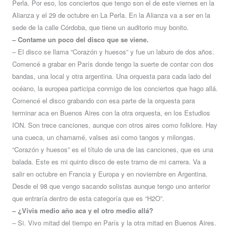
Perla. Por eso, los conciertos que tengo son el de este viernes en la
Alianza y el 29 de octubre en La Perla. En la Alianza va a ser en la
sede de la calle Córdoba, que tiene un auditorio muy bonito.
– Contame un poco del disco que se viene.
– El disco se llama “Corazón y huesos” y fue un laburo de dos años.
Comencé a grabar en París donde tengo la suerte de contar con dos
bandas, una local y otra argentina. Una orquesta para cada lado del
océano, la europea participa conmigo de los conciertos que hago allá.
Comencé el disco grabando con esa parte de la orquesta para
terminar aca en Buenos Aires con la otra orquesta, en los Estudios
ION. Son trece canciones, aunque con otros aires como folklore. Hay
una cueca, un chamamé, valses asi como tangos y milongas.
“Corazón y huesos” es el título de una de las canciones, que es una
balada. Este es mi quinto disco de este tramo de mi carrera. Va a
salir en octubre en Francia y Europa y en noviembre en Argentina.
Desde el 98 que vengo sacando solistas aunque tengo uno anterior
que entraría dentro de esta categoría que es “H2O”.
– ¿Vivis medio año aca y el otro medio allá?
– Si. Vivo mitad del tiempo en París y la otra mitad en Buenos Aires.