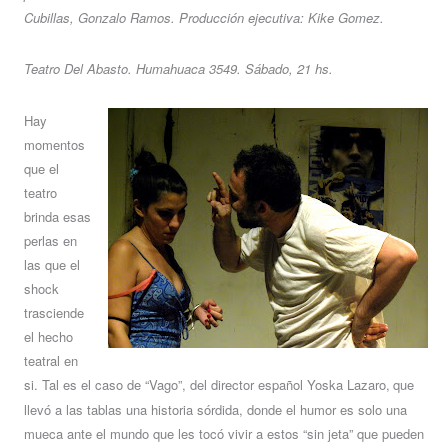
Cubillas, Gonzalo Ramos. Producción ejecutiva: Kike Gomez.
Teatro Del Abasto. Humahuaca 3549. Sábado, 21 hs.
Hay
momentos
que el
teatro
brinda esas
perlas en
las que el
shock
trasciende
el hecho
teatral en
si. Tal es el caso de “Vago”, del director español Yoska Lazaro
,
que
llevó a las tablas una historia sórdida, donde el humor es solo una
mueca ante el mundo que les tocó vivir a estos “sin jeta” que pueden