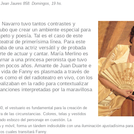
. Jean Jaures 858. Domingos, 19 hs.
 Navarro tuvo tantos contrastes y
hubo que crear un ambiente especial para
speto y poesía. Tal es el caso de este
eatral de primerísima línea. Para este
aba de una actriz versátil y de probada
rte de actuar y cantar. María Merlino es
rnar a una princesa peronista que tuvo
 en pocos años. Amante de Juan Duarte e
a vida de Fanny es plasmada a través de
s como el del radioteatro en vivo, con los
alizaban en la radio para contextualizar
canciones interpretadas por la maravillosa
0, el vestuario es fundamental para la creación de
ra de las circunstancias. Colores, telas y vestidos
ado esbozo del personaje en cuestión. La
a y móvil, forma un tándem indisoluble con una iluminación ajustadísima para c
los cuales transitará Fanny.