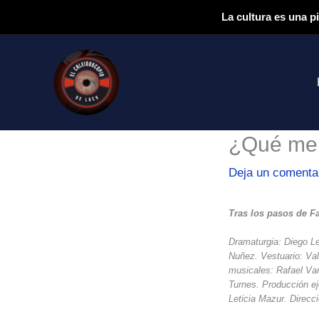
Ir
La cultura es una p
al
contenido
¿Qué me 
Deja un comenta
Tras los pasos de F
Dramaturgia: Diego L
Nuñez. Vestuario: Val
musicales: Rafael Var
Turnes. Producción e
Leticia Mazur. Direcc