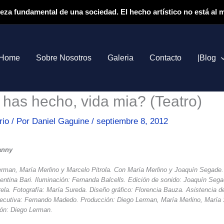
ieza fundamental de una sociedad. El hecho artístico no está al
Home
Sobre Nosotros
Galeria
Contacto
|Blog
has hecho, vida mia? (Teatro)
rio
/ Por
Daniel Gaguine
/
septiembre 8, 2012
anny
erman, María Merlino y Marcelo Pitrola. Con María Merlino y Joaquín Segade
entina Bari. Iluminación: Fernanda Balcells. Edición de sonido: Joaquín Sega
ela. Fotografía: María Sureda. Diseño gráfico: Florencia Bauza. Asistencia de
jecutiva: Fernando Madedo. Producción: Diego Lerman, María Merlino, María 
ión: Diego Lerman.