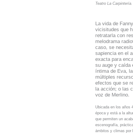
Teatro La Carpintería
La vida de Fanny
vicisitudes que 
retratarla con re
melodrama radiot
caso, se necesit
sapiencia en el a
exacta para enca
su auge y caída
íntima de Eva, l
múltiples recurso
efectos que se re
la acción; o las 
voz de Merlino.
Ubicada en los años 4
época y está a la altu
que permiten un acab
escenografía, práctic
ámbitos y climas por 