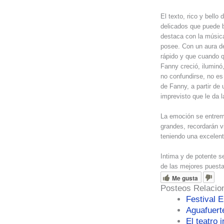
El texto, rico y bell
delicados que puede br
destaca con la músic
posee. Con un aura de
rápido y que cuando q
Fanny creció, iluminó
no confundirse, no es 
de Fanny, a partir de 
imprevisto que le da l
La emoción se entrem
grandes, recordarán v
teniendo una excelen
Intima y de potente s
de las mejores puesta
Me gusta
Posteos Relacio
Festival 
Aguafuert
El teatro 