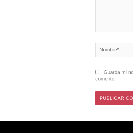
Nombre*
Guarda mi no
comente.