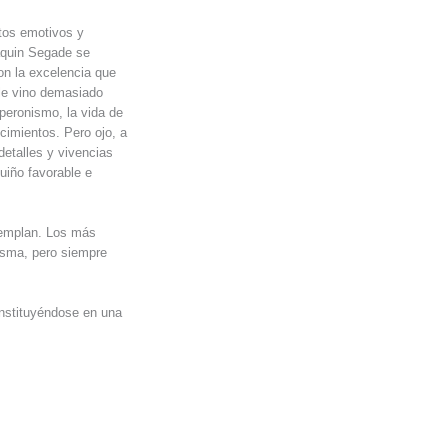
ntos emotivos y
oaquin Segade se
on la excelencia que
 le vino demasiado
peronismo, la vida de
cimientos. Pero ojo, a
 detalles y vivencias
guiño favorable e
templan. Los más
risma, pero siempre
constituyéndose en una