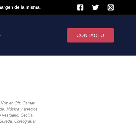
 margen de la misma.
CONTACTO
. Voz en Off: Osmar
de. Música y arreglos
 vestuario: Cecilia
Sureda. Coreografía: