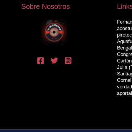
Sobre Nosotros
Link
Fernan
acostu
pirotec
Aguafu
Bengal
Congr
Cartón
Julia (
Santia
Cornel
verdad
aporta