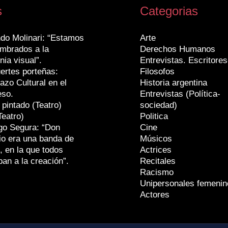
s
Categorias
do Molinari: “Estamos
Arte
mbrados a la
Derechos Humanos
nia visual”.
Entrevistas. Escritores
ertes porteñas:
Filosofos
azo Cultural en el
Historia argentina
eso.
Entrevistas (Política-
 pintado (Teatro)
sociedad)
Teatro)
Politica
go Segura: “Don
Cine
io era una banda de
Músicos
, en la que todos
Actrices
ban a la creación”.
Recitales
Racismo
Unipersonales femenin
Actores