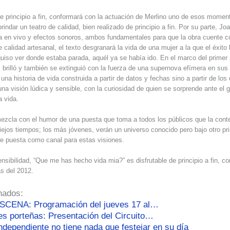
o de principio a fin, conformará con la actuación de Merlino uno de esos mome
indar un teatro de calidad, bien realizado de principio a fin. Por su parte, J
a en vivo y efectos sonoros, ambos fundamentales para que la obra cuente c
 calidad artesanal, el texto desgranará la vida de una mujer a la que el éxito
uiso ver donde estaba parada, aquél ya se había ido. En el marco del primer 
, brilló y también se extinguió con la fuerza de una supernova efímera en sus 
una historia de vida construida a partir de datos y fechas sino a partir de los
una visión lúdica y sensible, con la curiosidad de quien se sorprende ante el 
a vida.
ezcla con el humor de una puesta que toma a todos los públicos que la con
iejos tiempos; los más jóvenes, verán un universo conocido pero bajo otro p
te puesta como canal para estas visiones.
ensibilidad, “Que me has hecho vida mia?” es disfrutable de principio a fin, 
s del 2012.
nados:
ESCENA: Programación del jueves 17 al…
es porteñas: Presentación del Circuito…
independiente no tiene nada que festejar en su día