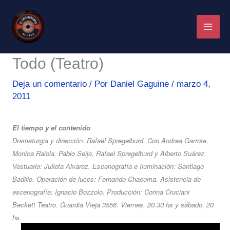
Ir
al
contenido
Todo (Teatro)
Deja un comentario
/ Por
Daniel Gaguine
/
marzo 4,
2011
El tiempo y el contenido
Dramaturgia y dirección: Rafael Spregelburd. Con Andrea Garrote,
Monica Raiola, Pablo Seijo, Rafael Spregelburd y Alberto Suárez.
Vestuario: Julieta Alvarez. Escenografía e Iluminación: Santiago
Badillo. Operación de luces: Fernando Chacoma. Asistencia de
escenografía: Ignacio Bozzolo. Producción: Corina Cruciani
Beckett Teatro. Guardia Vieja 3556. Viernes, 20.30 hs y sábado, 20
hs.