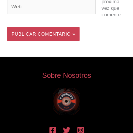
próxima
Web
vez que
comente.
Sobre Nosotros