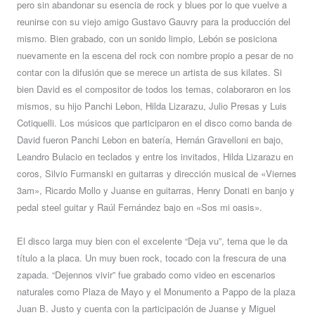
pero sin abandonar su esencia de rock y blues por lo que vuelve a
reunirse con su viejo amigo Gustavo Gauvry para la producción del
mismo. Bien grabado, con un sonido limpio, Lebón se posiciona
nuevamente en la escena del rock con nombre propio a pesar de no
contar con la difusión que se merece un artista de sus kilates. Si
bien David es el compositor de todos los temas, colaboraron en los
mismos, su hijo Panchi Lebon, Hilda Lizarazu, Julio Presas y Luis
Cotiquelli. Los músicos que participaron en el disco como banda de
David fueron Panchi Lebon en batería, Hernán Gravelloni en bajo,
Leandro Bulacio en teclados y entre los invitados, Hilda Lizarazu en
coros, Silvio Furmanski en guitarras y dirección musical de «Viernes
3am», Ricardo Mollo y Juanse en guitarras, Henry Donati en banjo y
pedal steel guitar y Raúl Fernández bajo en «Sos mi oasis».
El disco larga muy bien con el excelente “Deja vu”, tema que le da
título a la placa. Un muy buen rock, tocado con la frescura de una
zapada. “Dejennos vivir” fue grabado como video en escenarios
naturales como Plaza de Mayo y el Monumento a Pappo de la plaza
Juan B. Justo y cuenta con la participación de Juanse y Miguel