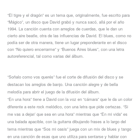
“El tigre y el dragón” es un tema que, originalmente, fue escrito para
“Mágico”, un disco que David grabó y nunca sacó, allá por el año
1994. La canción cuenta con arreglos de cuerdas, que le dan un
cierto aire beatle, otra de las influencias de David. El blues, como no
podía ser de otra manera, tiene un lugar preponderante en el disco
con “No quiero encerrarme” y “Buenos Aires blues”, con una letra
autoreferencial, tal como varias del álbum.
“Soñalo como vos querés” fue el corte de difusión del disco y se
destacan los arreglos de banjo. Una canción alegre y de bella
melodía para abrir el juego de la difusión del álbum.
“En una hora” tiene a David con la voz en “cámara” que le da un color
diferente a este rock melódico, con una letra que pide certezas. “Si
me vas a dejar/ que sea en una hora” mientras que “En mi vida” es
una balada apacible, con la guitarra dibujando frases a lo largo del
tema mientras que “Sos mi oasis” juega con un mix de blues y tango
en una canción de esas que uno utiliza para sentarse y hablar con