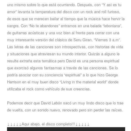
uno mismo sobre lo que está ocurriendo. Después, con “Y asi es tu
amor” levanta la temperatura del disco con un rock and roll furioso,
de esos que se merecen bailar al tiempo que la música hace hervir la
sangre. Con “No te abandones” entramos en una balada “leboniana”,
de guitarras acústicas y una voz bien al frente para cerrar con una
muy interesante versión del clásico de Seru Giran, “Viernes 3 a.m”.
Las letras de las canciones son introspectivas, con historias de vida
y situaciones que atraviesan su mundo interior. Quizás a alguno le
resulte extraña esta temática pero David es una persona espiritual
que exorcisó algunos fantasmas a través de las canciones. Se lo
podría asociar con su conciencia “espiritual” a lo que hizo George
Harrison en el muy buen disco “Living in the material world” donde
utilizaba el rock como vehículo de sus creencias.
Podemos decir que David Lebón sacó un muy lindo disco que lo trae
de vuelta, con un sonido nuevo, renovado pero sin perder las raíces.
↓↓↓↓↓Aqui abajo, el disco completo!!!↓↓↓↓↓