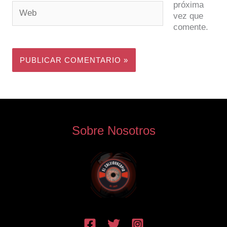
próxima
Web
vez que
comente.
Sobre Nosotros