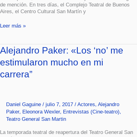
de mención. En tres días, el Complejo Teatral de Buenos
Aires, el Centro Cultural San Martín y
Leer más »
Alejandro
Alejandro Paker: «Los ‘no’ me
Paker:
estimularon mucho en mi
«Los
‘no’
carrera”
me
estimularon
mucho
en
mi
Daniel Gaguine
/
julio 7, 2017
/
Actores
,
Alejandro
carrera”
Paker
,
Eleonora Wexler
,
Entrevistas (Cine-teatro)
,
Teatro General San Martin
La temporada teatral de reapertura del Teatro General San