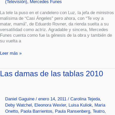
(Televisión)
,
Mercedes Funes
La tele la puso en el candelero con Luz, la jefa de ministros
malísima de “Casi Ángeles” pero ahora, con “Te voy a
matar, mamá”, de Eduardo Rovner, da rienda suelta a su
versatilidad como actriz. Agradable y sincera, Mercedes
Funes cuenta como fue la génesis de la obra y también de
su vuelta a
Leer más »
Las
Las damas de las tablas 2010
damas
de
las
tablas
Daniel Gaguine
/
enero 14, 2011
/
Carolina Tejeda
,
2010
Deby Watchel
,
Eleonora Wexler
,
Luisa Kuliok
,
Maria
Onetto
,
Paola Barrientos
,
Paula Ransenberg
,
Teatro
,