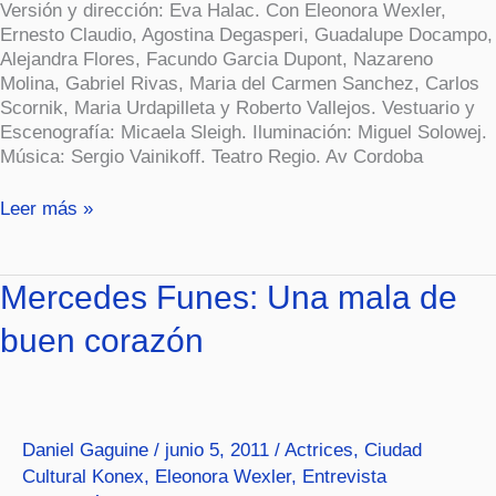
Versión y dirección: Eva Halac. Con Eleonora Wexler,
Ernesto Claudio, Agostina Degasperi, Guadalupe Docampo,
Alejandra Flores, Facundo Garcia Dupont, Nazareno
Molina, Gabriel Rivas, Maria del Carmen Sanchez, Carlos
Scornik, Maria Urdapilleta y Roberto Vallejos. Vestuario y
Escenografía: Micaela Sleigh. Iluminación: Miguel Solowej.
Música: Sergio Vainikoff. Teatro Regio. Av Cordoba
Leer más »
Mercedes
Mercedes Funes: Una mala de
Funes:
buen corazón
Una
mala
de
buen
corazón
Daniel Gaguine
/
junio 5, 2011
/
Actrices
,
Ciudad
Cultural Konex
,
Eleonora Wexler
,
Entrevista