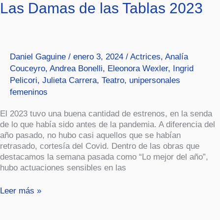
Las
Las Damas de las Tablas 2023
Damas
de
las
Tablas
Daniel Gaguine
/
enero 3, 2024
/
Actrices
,
Analía
2023
Couceyro
,
Andrea Bonelli
,
Eleonora Wexler
,
Ingrid
Pelicori
,
Julieta Carrera
,
Teatro
,
unipersonales
femeninos
El 2023 tuvo una buena cantidad de estrenos, en la senda
de lo que había sido antes de la pandemia. A diferencia del
año pasado, no hubo casi aquellos que se habían
retrasado, cortesía del Covid. Dentro de las obras que
destacamos la semana pasada como “Lo mejor del año”,
hubo actuaciones sensibles en las
Leer más »