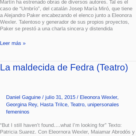
Martín ha estrenado obras de diversos autores. Tal es el
caso de “Umbrío”, del catalán Josep María Miró, que tiene
a Alejandro Paker encabezando el elenco junto a Eleonora
Wexler. Talentoso y generador de sus propios proyectos,
Paker se prestó a una charla sincera y distendida
Leer más »
La
La maldecida de Fedra (Teatro)
maldecida
de
Fedra
(Teatro)
Daniel Gaguine
/
julio 31, 2015
/
Eleonora Wexler
,
Georgina Rey
,
Hasta Trilce
,
Teatro
,
unipersonales
femeninos
“But I still haven’t found….what I’m looking for” Texto:
Patricia Suarez. Con Eleornora Wexler, Maiamar Abrodós y