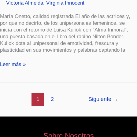
Victoria Almeida
,
Virginia Innocenti
María Onetto, calidad registrada El año de las actrices y,
por que no decirlo, de los unipersonales femeninos, se
inicia con el retorno de Luisa Kuliok con “Alma Inmoral”,
una puesta basada en el libro del rabino Nilton Bonder.
Kuliok dota al unipersonal de emotividad, frescura y
plasticidad en sus movimientos y palabras captando la
Leer más »
1
2
Siguiente
→
Sobre Nosotros