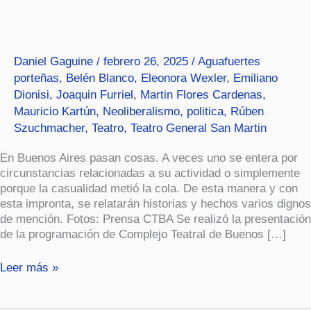
del
Complejo
Teatral
de
Daniel Gaguine
/
febrero 26, 2025
/
Aguafuertes
Buenos
porteñas
,
Belén Blanco
,
Eleonora Wexler
,
Emiliano
Aires.
Dionisi
,
Joaquin Furriel
,
Martin Flores Cardenas
,
Mauricio Kartún
,
Neoliberalismo
,
politica
,
Rúben
Szuchmacher
,
Teatro
,
Teatro General San Martin
En Buenos Aires pasan cosas. A veces uno se entera por
circunstancias relacionadas a su actividad o simplemente
porque la casualidad metió la cola. De esta manera y con
esta impronta, se relatarán historias y hechos varios dignos
de mención. Fotos: Prensa CTBA Se realizó la presentación
de la programación de Complejo Teatral de Buenos […]
Leer más »