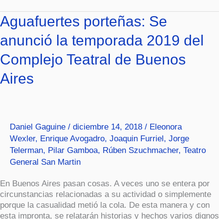
Aguafuertes
Aguafuertes porteñas: Se
porteñas:
anunció la temporada 2019 del
Se
anunció
Complejo Teatral de Buenos
la
temporada
Aires
2019
del
Complejo
Teatral
de
Daniel Gaguine
/
diciembre 14, 2018
/
Eleonora
Buenos
Wexler
,
Enrique Avogadro
,
Joaquin Furriel
,
Jorge
Aires
Telerman
,
Pilar Gamboa
,
Rúben Szuchmacher
,
Teatro
General San Martin
En Buenos Aires pasan cosas. A veces uno se entera por
circunstancias relacionadas a su actividad o simplemente
porque la casualidad metió la cola. De esta manera y con
esta impronta, se relatarán historias y hechos varios dignos