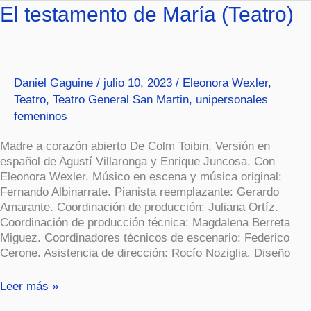
El
El testamento de María (Teatro)
testamento
de
María
(Teatro)
Daniel Gaguine
/
julio 10, 2023
/
Eleonora Wexler
,
Teatro
,
Teatro General San Martin
,
unipersonales
femeninos
Madre a corazón abierto De Colm Toibin. Versión en
español de Agustí Villaronga y Enrique Juncosa. Con
Eleonora Wexler. Músico en escena y música original:
Fernando Albinarrate. Pianista reemplazante: Gerardo
Amarante. Coordinación de producción: Juliana Ortíz.
Coordinación de producción técnica: Magdalena Berreta
Miguez. Coordinadores técnicos de escenario: Federico
Cerone. Asistencia de dirección: Rocío Noziglia. Diseño
Leer más »