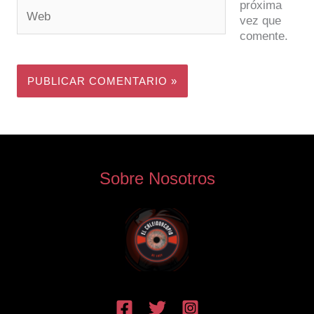
próxima
Web
vez que
comente.
Sobre Nosotros