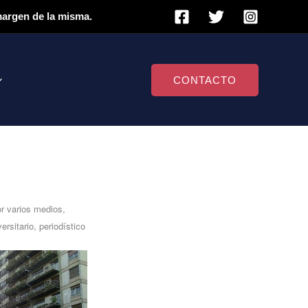
 margen de la misma.
CONTACTO
r varios medios,
rsitario, periodístico