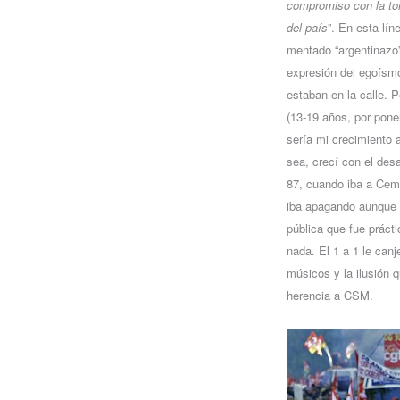
compromiso con la to
del país
”. En esta lín
mentado “argentinazo
expresión del egoísmo
estaban en la calle.
(13-19 años, por pone
sería mi crecimiento ad
sea, crecí con el desa
87, cuando iba a Ceme
iba apagando aunque 
pública que fue prác
nada. El 1 a 1 le canj
músicos y la ilusión q
herencia a CSM.