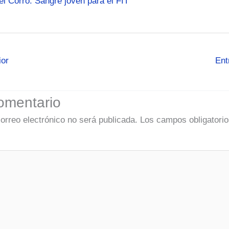
el Corro. Sangre joven para el FIT
ior
Ent
omentario
correo electrónico no será publicada.
Los campos obligatorio