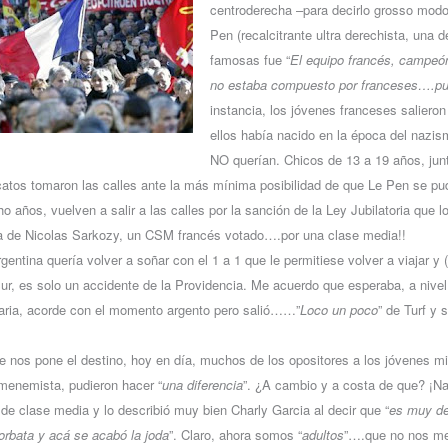
centroderecha –para decirlo grosso modo
Pen (recalcitrante ultra derechista, una
famosas fue “
El equipo francés, campeó
no estaba compuesto por franceses….pu
instancia, los jóvenes franceses salieron
ellos había nacido en la época del nazis
NO querían. Chicos de 13 a 19 años, jun
catos tomaron las calles ante la más mínima posibilidad de que Le Pen se pu
o años, vuelven a salir a las calles por la sanción de la Ley Jubilatoria que l
ía de Nicolas Sarkozy, un CSM francés votado….por una clase media!!
ntina quería volver a soñar con el 1 a 1 que le permitiese volver a viajar y 
ur, es solo un accidente de la Providencia. Me acuerdo que esperaba, a nive
taria, acorde con el momento argento pero salió……”
Loco un poco
” de Turf y s
 nos pone el destino, hoy en día, muchos de los opositores a los jóvenes mi
menemista, pudieron hacer “
una diferencia
”. ¿A cambio y a costa de que? ¡Na
de clase media y lo describió muy bien Charly Garcia al decir que “
es muy de 
orbata y acá se acabó la joda
”. Claro, ahora somos “
adultos
”….que no nos m