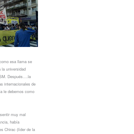
 como esa llama se
 la universidad
 CSM. Después….la
as internacionales de
avía le debemos como
 sentir muy mal
ancia, había
s Chirac (líder de la