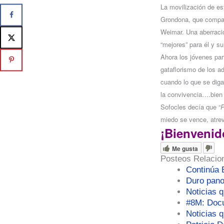
La movilización de es
Grondona, que comparó
Weimar. Una aberració
“mejores” para él y su
Ahora los jóvenes par
gataflorismo de los 
cuando lo que se diga
la convivencia….bien 
Sofocles decía que “
P
miedo se vence, atrev
¡Bienvenid
Me gusta
Posteos Relacio
Continúa E
Duro pano
Noticias q
#8M: Doc
Noticias 