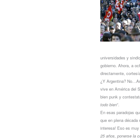
universidades y sindi
gobierno. Ahora, a och
directamente, cortes
¿Y Argentina? No…Arge
vive en América del S
bien punk y contesta
todo bien
”.
En esas paradojas que
que en plena década 
interesa! Eso es muy 
25 años, ponerse la c