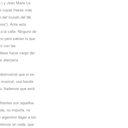
-) y Jean Marie Le
 de cuyas frases más
n del mundo del 98,
ros
”). Ante esta
 a la calle. Ninguno de
mo pero sabían lo que
to con las
diese hacer cargo del
os afectaría
(de)mostrar que si se
l musical, una banda
u “
bailemos que está
litantes son aquellos
da, no importa, no
argentino llegar a los
etemos en nada, que