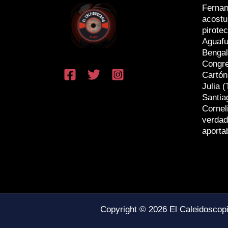
Fernan
acostu
pirotec
Aguafu
Bengal
Congr
Cartón
Julia (
Santia
Cornel
verdad
aporta
Copyright © 2026 El Caleidoscop