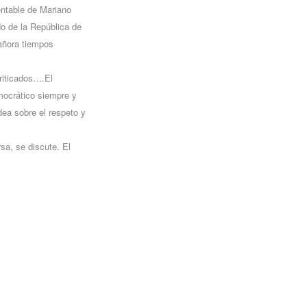
entable de Mariano
do de la República de
añora tiempos
criticados….El
mocrático siempre y
ea sobre el respeto y
sa, se discute. El