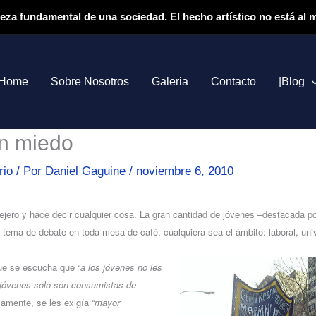
ieza fundamental de una sociedad. El hecho artístico no está al
Home
Sobre Nosotros
Galeria
Contacto
|Blog
in miedo
rio
/ Por
Daniel Gaguine
/
noviembre 6, 2010
jero y hace decir cualquier cosa. La gran cantidad de jóvenes –destacada po
e tema de debate en toda mesa de café, cualquiera sea el ámbito: laboral, unive
e se escucha que “
a los jóvenes no les
 jóvenes solo son consumistas de
camente, se les exigía “
mayor