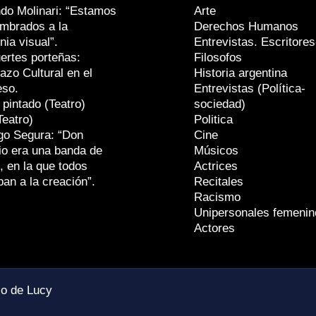
do Molinari: “Estamos
Arte
mbrados a la
Derechos Humanos
nia visual”.
Entrevistas. Escritores
ertes porteñas:
Filosofos
azo Cultural en el
Historia argentina
eso.
Entrevistas (Política-
 pintado (Teatro)
sociedad)
Teatro)
Politica
go Segura: “Don
Cine
io era una banda de
Músicos
, en la que todos
Actrices
ban a la creación”.
Recitales
Racismo
Unipersonales femenin
Actores
io de Lucy