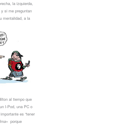
recha, la izquierda,
n” y si me preguntan
u mentalidad, a la
lton al tiempo que
 un I-Pod, una PC o
importante es “tener
alma
» porque