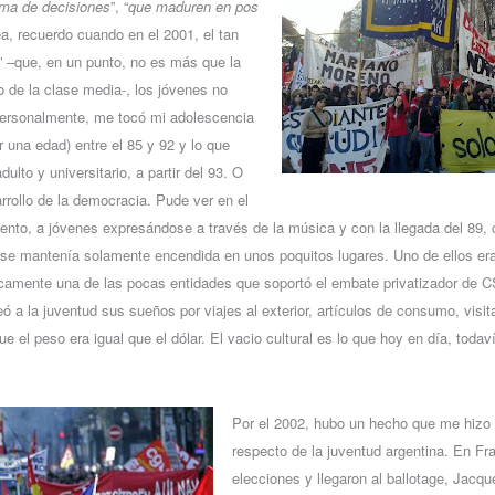
ma de decisiones
”, “
que maduren en pos
ea, recuerdo cuando en el 2001, el tan
” –que, en un punto, no es más que la
 de la clase media-, los jóvenes no
 Personalmente, me tocó mi adolescencia
r una edad) entre el 85 y 92 y lo que
ulto y universitario, a partir del 93. O
rrollo de la democracia. Pude ver en el
nto, a jóvenes expresándose a través de la música y con la llegada del 89,
se mantenía solamente encendida en unos poquitos lugares. Uno de ellos era
ticamente una de las pocas entidades que soportó el embate privatizador de
eó a la juventud sus sueños por viajes al exterior, artículos de consumo, visit
ue el peso era igual que el dólar. El vacio cultural es lo que hoy en día, tod
Por el 2002, hubo un hecho que me hizo
respecto de la juventud argentina. En Fr
elecciones y llegaron al ballotage, Jacque