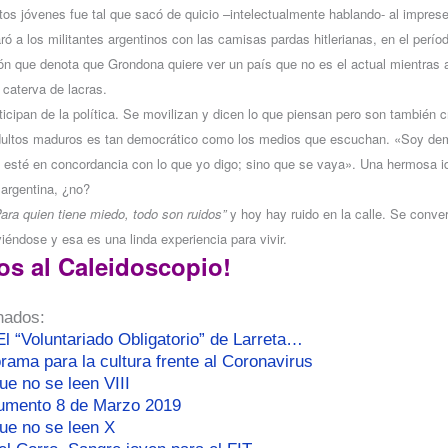
tos jóvenes fue tal que sacó de quicio –intelectualmente hablando- al impres
 a los militantes argentinos con las camisas pardas hitlerianas, en el perío
n que denota que Grondona quiere ver un país que no es el actual mientras 
 caterva de lacras.
ticipan de la política. Se movilizan y dicen lo que piensan pero son también 
adultos maduros es tan democrático como los medios que escuchan. «Soy de
 esté en concordancia con lo que yo digo; sino que se vaya». Una hermosa id
argentina, ¿no?
ara quien tiene miedo, todo son ruidos”
y hoy hay ruido en la calle. Se conver
iéndose y esa es una linda experiencia para vivir.
os al Caleidoscopio!
nados:
l “Voluntariado Obligatorio” de Larreta…
rama para la cultura frente al Coronavirus
ue no se leen VIII
umento 8 de Marzo 2019
que no se leen X