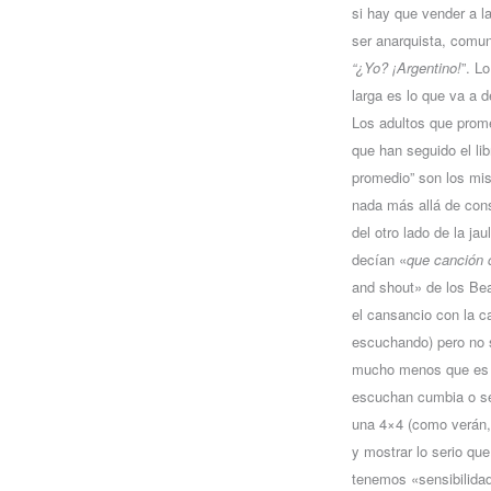
si hay que vender a la
ser anarquista, comuni
“¿Yo? ¡Argentino!
”. L
larga es lo que va a 
Los adultos que prome
que han seguido el li
promedio” son los mis
nada más allá de con
del otro lado de la ja
decían «
que canción 
and shout» de los Bea
el cansancio con la c
escuchando) pero no 
mucho menos que es e
escuchan cumbia o se 
una 4×4 (como verán, 
y mostrar lo serio qu
tenemos «sensibilidad