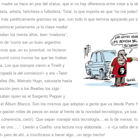
 madre se hace en pos del status, que si no hay diferencia entre votar a la de
sta, artista, fetichista o futbolista. Total, lo que importa es que “no me joda
o más patéticamente gracioso es que, con todo lo que termina apoyando por s
destrozar justamente ¡a la clase media!
dian los treinta años, bien “maduros”,
bro de “como ser un buen argentino
mos que, en su juventud, no hicieron
sumir como monos los que les tiraban
ula. Los que siempre vieron a Tinelli y
copada la del comienzo!
» y era «Twist
tles (No, Marcelo Hugo, saturaste hasta
anción pero a los Beatles los sigo
saben quien es el Sargento Pepper y
l Álbum Blanco. Son los mismos que adoptan a gente que va desde Paris Hi
gastan miles de pesos en estar al frente de la novedad tecnológica, ya sea
coherencia..cero!). Que sepan manejar esta tecnología….es lo de menos; lo 
e es uno…..”. Leerán a Coelho -una lectura muy elaborada…- o «
La nafta del 
» pero de ahí, a movilizarse a hacer algo…un largo trecho!