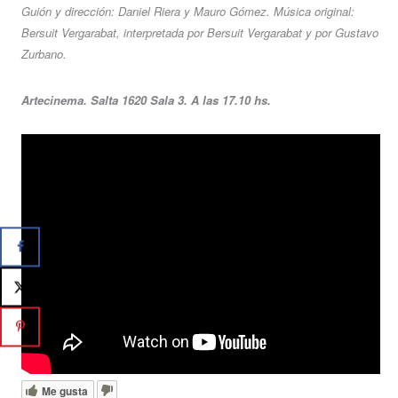
Guión y dirección: Daniel Riera y Mauro Gómez. Música original:
Bersuit Vergarabat, interpretada por Bersuit Vergarabat y por Gustavo
Zurbano.
Artecinema. Salta 1620 Sala 3. A las 17.10 hs.
Me gusta