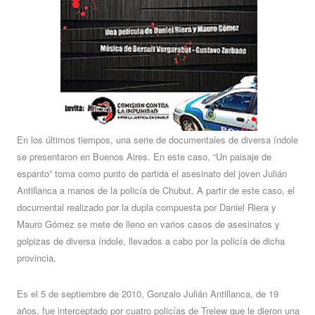
En los últimos tiempos, una serie de documentales de diversa índole
se presentaron en Buenos Aires. En este caso, “Un paisaje de
espanto” toma como punto de partida el asesinato del joven Julián
Antillanca a manos de la policía de Chubut. A partir de este caso, el
documental realizado por la dupla compuesta por Daniel Riera y
Mauro Gómez se mete de lleno en varios casos de asesinatos y
golpizas de diversa índole, llevados a cabo por la policía de dicha
provincia.
Es el 5 de septiembre de 2010, Gonzalo Julián Antillanca, de 19
años, fue interceptado por cuatro policías de Trelew que le dieron una