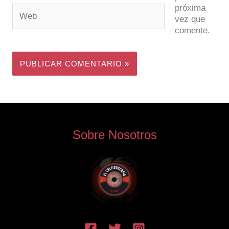
próxima
Web
vez que
comente.
Sobre Nosotros