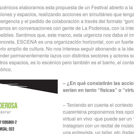
énicos elaboramos esta propuesta de un Festival abierto a la 
aciones y espacios, realizando acciones en simultáneo que ten
rgencia y el pedido de colaboración a través del formato “gorra 
amos en conversaciones con gente de La Poderosa, con la inte
sibles. Sentimos que, este marco, esta urgencia nos daba el i
ncreta. ESCENA es una organización horizontal, con un fuerte
terio amplio de cultura. No nos interesa seguir abonando a la idea
ender permanentemente lazos con distintos sectores y actores s
tros espacios, es lo escénico pero también es el barrio, el contex
órico.
– ¿En qué consistirán las acc
serían en tanto “físicas” o “vir
– Teniendo en cuenta el context
cuarentena proponemos tres opci
virtual en vivo -que puede ser un 
instagram con un recital de músi
una entrevista, un taller, etc (tod