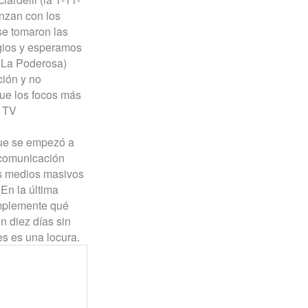
anzan con los
se tomaron las
agios y esperamos
e La Poderosa)
ción y no
que los focos más
r TV
que se empezó a
 comunicación
os medios masivos
En la última
simplemente qué
n diez días sin
s es una locura.