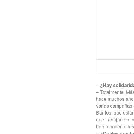
– ¿Hay solidarida
– Totalmente. Más
hace muchos años 
varias campañas e
Barrios, que están
que trabajan en l
barrio hacen olla
– ¿Cuales son tu