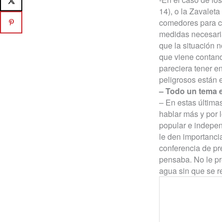
14), o la Zavaleta
comedores para cu
medidas necesaria
que la situación 
que viene contand
pareciera tener e
peligrosos están e
– Todo un tema 
– En estas últim
hablar más y por 
popular e indepen
le den importanci
conferencia de pr
pensaba. No le pr
agua sin que se r