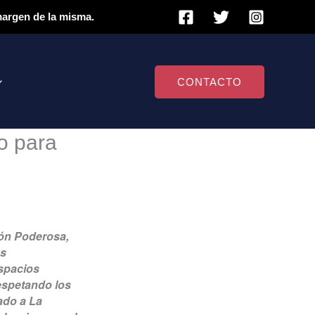
 margen de la misma.
CONTACTO
vo para
ión Poderosa,
os
espacios
respetando los
ado a La