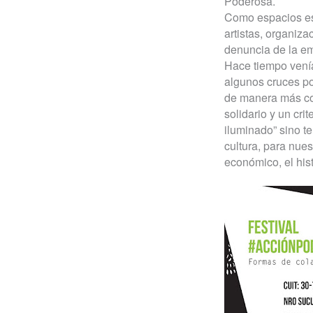
Poderosa.
Como espacios esc
artistas, organiz
denuncia de la eme
Hace tiempo vení
algunos cruces po
de manera más co
solidario y un cri
iluminado” sino t
cultura, para nues
económico, el hist