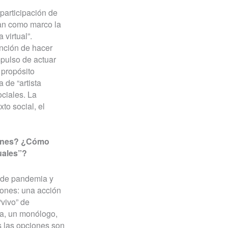
participación de
gan como marco la
virtual”.
nción de hacer
mpulso de actuar
 propósito
 de “artista
ociales. La
to social, el
iones? ¿Cómo
tuales”?
o de pandemia y
ones: una acción
“vivo” de
ca, un monólogo,
as las opciones son