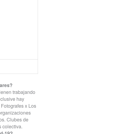
lares?
ienen trabajando
nclusive hay
 Fotografes x Los
 organizaciones
nos. Clubes de
 colectiva.
id-19?