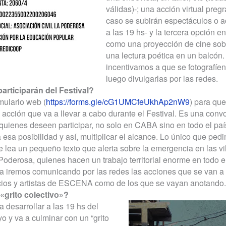
válidas)-; una acción virtual pre
caso se subirán espectáculos o a
a las 19 hs- y la tercera opción en
como una proyección de cine sobr
una lectura poética en un balcón.
incentivamos a que se fotografíen
luego divulgarlas por las redes.
participarán del Festival?
mulario web (
https://forms.gle/cG1UMCfeUkhAp2nW9
) para que
a acción que va a llevar a cabo durante el Festival. Es una conv
uienes deseen participar, no solo en CABA sino en todo el país
ta esa posibilidad y así, multiplicar el alcance. Lo único que pe
e lea un pequeño texto que alerta sobre la emergencia en las vil
Poderosa, quienes hacen un trabajo territorial enorme en todo el
 iremos comunicando por las redes las acciones que se van a l
cios y artistas de ESCENA como de los que se vayan anotando.
«grito colectivo»?
a desarrollar a las 19 hs del
 y va a culminar con un “grito