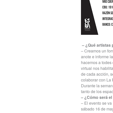
– ¿Qué artistas 
– Creamos un for
anote e informe l
hacemos a todes q
virtual nos habili
de cada acción, s
colaborar con La 
Durante la semana
tanto de los espa
– ¿Cómo será el 
– El evento se va 
sábado 16 de mayo