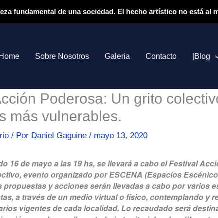
ieza fundamental de una sociedad. El hecho artístico no está al
Home
Sobre Nosotros
Galeria
Contacto
|Blog
Acción Poderosa: Un grito colecti
os más vulnerables.
rio
/ Por
Daniel Gaguine
/
mayo 13, 2020
o 16 de mayo a las 19 hs, se llevará a cabo el Festival Acc
lectivo, evento organizado por ESCENA (Espacios Escénic
 propuestas y acciones serán llevadas a cabo por varios 
stas, a través de un medio virtual o físico, contemplando y 
arios vigentes de cada localidad. Lo recaudado será destin