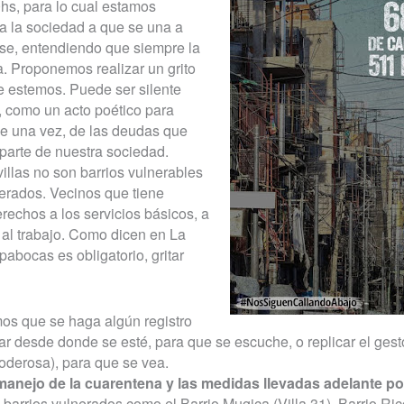
0hs, para lo cual estamos
a la sociedad a que se una a
arse, entendiendo que siempre la
a. Proponemos realizar un grito
e estemos. Puede ser silente
, como un acto poético para
e una vez, de las deudas que
parte de nuestra sociedad.
illas no son barrios vulnerables
erados. Vecinos que tiene
rechos a los servicios básicos, a
, al trabajo. Como dicen en La
abocas es obligatorio, gritar
os que se haga algún registro
itar desde donde se esté, para que se escuche, o replicar el gesto
oderosa), para que se vea.
manejo de la cuarentena y las medidas llevadas adelante p
 barrios vulnerados como el Barrio Mugica (Villa 31), Barrio Ricc