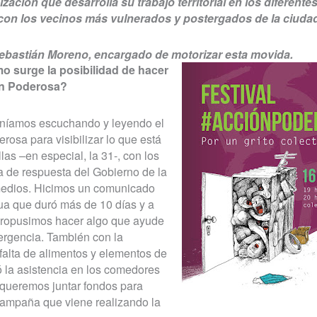
ación que desarrolla su trabajo territorial en los diferentes
 con los vecinos más vulnerados y postergados de la ciuda
bastián Moreno, encargado de motorizar esta movida.
o surge la posibilidad de hacer
ón Poderosa?
íamos escuchando y leyendo el
rosa para visibilizar lo que está
las –en especial, la 31-, con los
ta de respuesta del Gobierno de la
medios. Hicimos un comunicado
gua que duró más de 10 días y a
 propusimos hacer algo que ayude
mergencia. También con la
 falta de alimentos y elementos de
có la asistencia en los comedores
 queremos juntar fondos para
campaña que viene realizando la