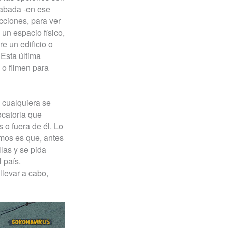
grabada -en ese
cciones, para ver
 un espacio físico,
e un edificio o
 Esta última
 o filmen para
 cualquiera se
ocatoria que
 o fuera de él. Lo
dimos es que, antes
las y se pida
 país.
levar a cabo,