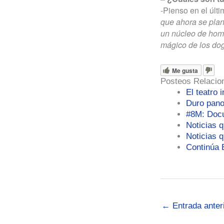
-Pienso en el últi
que ahora se plan
un núcleo de homb
mágico de los do
Me gusta
Posteos Relacio
El teatro 
Duro pano
#8M: Doc
Noticias 
Noticias q
Continúa E
←
Entrada anter