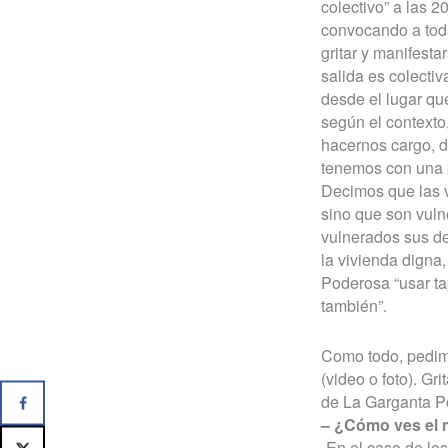
colectivo” a las 2
convocando a tod
gritar y manifest
salida es colectiv
desde el lugar qu
según el contexto
hacernos cargo, d
tenemos con una 
Decimos que las v
sino que son vuln
vulnerados sus de
la vivienda digna
Poderosa “usar tap
también”.
Como todo, pedim
(video o foto). Gr
de La Garganta P
– ¿Cómo ves el 
-En el caso de los