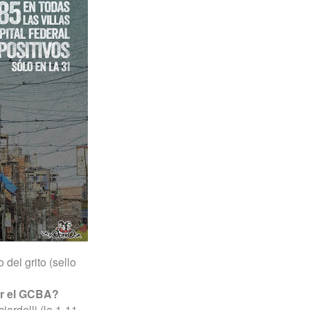
 del grito (sello
or el GCBA?
iardelli (la 1-11-