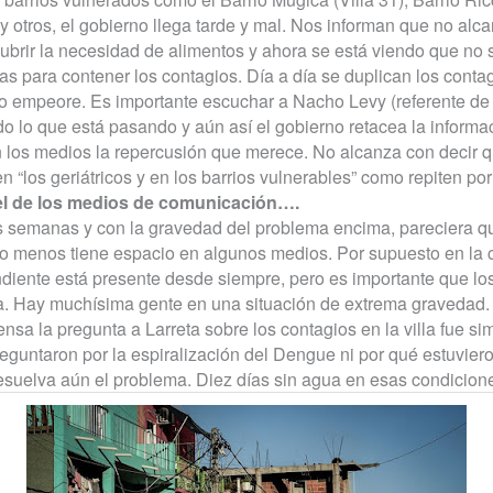
 y otros, el gobierno llega tarde y mal. Nos informan que no alc
brir la necesidad de alimentos y ahora se está viendo que no 
s para contener los contagios. Día a día se duplican los cont
no empeore. Es importante escuchar a Nacho Levy (referente d
o lo que está pasando y aún así el gobierno retacea la informa
n los medios la repercusión que merece. No alcanza con decir 
n “los geriátricos y en los barrios vulnerables” como repiten po
el de los medios de comunicación….
as semanas y con la gravedad del problema encima, pareciera 
lo menos tiene espacio en algunos medios. Por supuesto en la
diente está presente desde siempre, pero es importante que l
a. Hay muchísima gente en una situación de extrema gravedad. 
ensa la pregunta a Larreta sobre los contagios en la villa fue 
eguntaron por la espiralización del Dengue ni por qué estuviero
esuelva aún el problema. Diez días sin agua en esas condicione