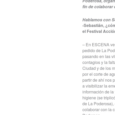
Poderosa, organiz
fín de colaborar
Hablamos con Se
-Sebastián, ¿cóm
el Festival Acci
– En ESCENA ven
pedido de La Pode
pasando en las vil
contagios y la fal
Ciudad y de los 
por el corte de a
partir de ahí nos
a visibilizar la e
información de la
higiene (se tripli
de La Poderosa),
colaborar con la 