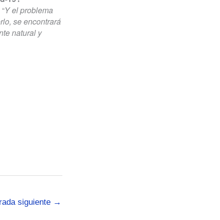
 “
Y el problema
rlo, se encontrará
te natural y
rada siguiente
→