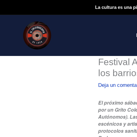
Ir
La cultura es una p
al
contenido
Festival 
los barri
Deja un comenta
El próximo sábad
por un Grito Co
Autónomos).
Las
escénicos y arti
protocolos sanit