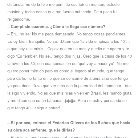
distanciarme de la tele me permitió escribir un montón, estudié
música y todas cosas que me fueron nutriendo. De a poco fui
religándome.
– Cumpliste cuarenta. ¿Cómo te llega ese número?
– Eh…no se! No me pega demasiado. No tengo cosas pendientes.
Estoy bien, tranquilo. No se…Dicen que “la vida empieza a los 40”…
o que hay una crisis…Capaz que en un mes y medio me agarra y te
digo “Es terrible”. No se…tengo dos hijas. Creo que la crisis de los 40
la tuve a los 30, con esa sensación de “qué voy a hacer yo”. No me
quiero poner místico pero es como el legado al mundo, que tengo
para darle, no tanto en lo que se consume de afuera sino que tengo
yo para darle. Tuvo que ver más con la paternidad del momento…que
la sigo viviendo. No es que mis hijas viven en Brasil, les mando guita
y me dicen que están bárbaras..jajajja. Pero no estoy pensando en
que tengo 40…salgo a correr!
– Si por aca, entrase el Federico Olivera de los 9 años que hacía
su obra aca enfrente, que le dirías?
– Rarísimo…que buena pregunta! (piensa) Le diría que hay tiempo,