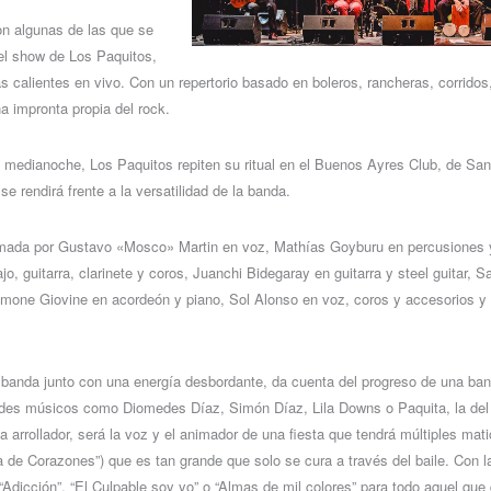
n algunas de las que se
 el show de Los Paquitos,
 calientes en vivo. Con un repertorio basado en boleros, rancheras, corridos
a impronta propia del rock.
a medianoche, Los Paquitos repiten su ritual en el Buenos Ayres Club, de Sa
se rendirá frente a la versatilidad de la banda.
mada por Gustavo «Mosco» Martin en voz, Mathías Goyburu en percusiones 
ajo, guitarra, clarinete y coros, Juanchi Bidegaray en guitarra y steel guitar,
Simone Giovine en acordeón y piano, Sol Alonso en voz, coros y accesorios y
a banda junto con una energía desbordante, da cuenta del progreso de una ba
ndes músicos como Diomedes Díaz, Simón Díaz, Lila Downs o Paquita, la del 
 arrollador, será la voz y el animador de una fiesta que tendrá múltiples mati
a de Corazones”) que es tan grande que solo se cura a través del baile. Con la
dicción”, “El Culpable soy yo” o “Almas de mil colores” para todo aquel que q