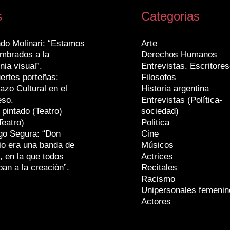
s
Categorias
do Molinari: “Estamos
Arte
mbrados a la
Derechos Humanos
nia visual”.
Entrevistas. Escritores
ertes porteñas:
Filosofos
azo Cultural en el
Historia argentina
eso.
Entrevistas (Política-
 pintado (Teatro)
sociedad)
Teatro)
Politica
go Segura: “Don
Cine
io era una banda de
Músicos
, en la que todos
Actrices
ban a la creación”.
Recitales
Racismo
Unipersonales femenin
Actores