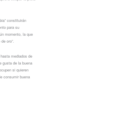
ia” constituirán
ento para su
lgún momento, la que
 de oro”.
n hasta mediados de
ue gusta de la buena
ocupen si quieren
de consumir buena