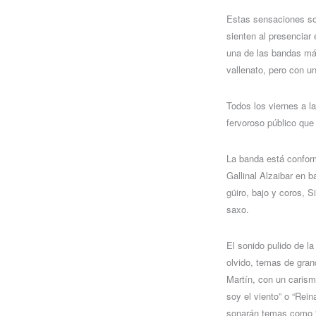
Estas sensaciones so
sienten al presenciar
una de las bandas más
vallenato, pero con un
Todos los viernes a l
fervoroso público que 
La banda está confor
Gallinal Alzaibar en b
güiro, bajo y coros, 
saxo.
El sonido pulido de l
olvido, temas de gra
Martín, con un carisma
soy el viento” o “Rein
sonarán temas como “A