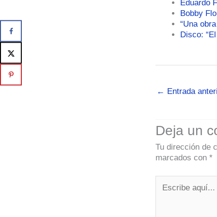
Eduardo F
Bobby Flo
“Una obra
Disco: “E
←
Entrada anter
Deja un c
Tu dirección de 
marcados con
*
Escribe
aquí...