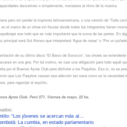
capacidades danzarines o simplemente, menearse al ritmo de la música.
liano pero sin perder la impronta latinoamericana, o una versión de “Todo camb
 en el marco de un show sin fisuras donde todos los integrantes tienen mom
esquebrajar ese todo que es más importante que la suma de las partes. En a
oz principal será Sol Alonso que interpretará “Agua de rosas” o “Por un puñado
sentación de su último disco “El Barco de Sococco”, los shows se extenderá
scarse en una gira. Por tal motivo, es casi una obligación para todo aquél q
lta por el Buenos Ayres Club para disfrutar a los Paquitos. Eso si, no se pre
común que Los Paquitos causen esa adicción tan sana como es la necesidad 
s, para regocijar al espíritu.
nos Ayres Club. Perú 571. Viernes de mayo, 22 hs.
nados:
ntilo: “Los jóvenes se acercan más al…
ombolá: La cumbia, en estado parlamentario