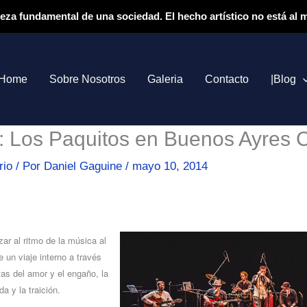
ieza fundamental de una sociedad. El hecho artístico no está al
Home
Sobre Nosotros
Galeria
Contacto
|Blog
s: Los Paquitos en Buenos Ayres 
rio
/ Por
Daniel Gaguine
/
mayo 10, 2014
nzar al ritmo de la música al
 un viaje interno a través
tas del amor y el engaño, la
da y la traición.