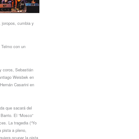
, joropos, cumbia y
n Telmo con un
y coros, Sebastián
 Santiago Weisbek en
 Hernán Casarini en
nda que sacará del
Barrio. El “Mosco”
ces. La tragedia (“Yo
 pista a pleno,
uiera ocupar la pista