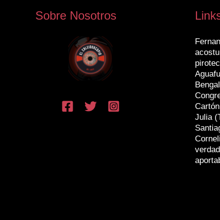
Sobre Nosotros
Link
Fernan
acostu
pirotec
Aguafu
Bengal
Congr
Cartón
Julia (
Santia
Cornel
verdad
aporta