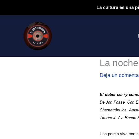
Ir
La cultura es una p
al
contenido
La noche 
Deja un comenta
El deber ser -y como
De Jon Fosse. Con Eug
Chamatrópulos. Asiste
Timbre 4. Av. Boedo 
Una pareja vive con s