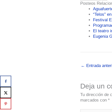
Posteos Relacio
Aguafuert
“Telos” e
Festival 
Programac
El teatro 
Eugenia G
←
Entrada anter
Deja un c
Tu dirección de 
marcados con
*
Escribe