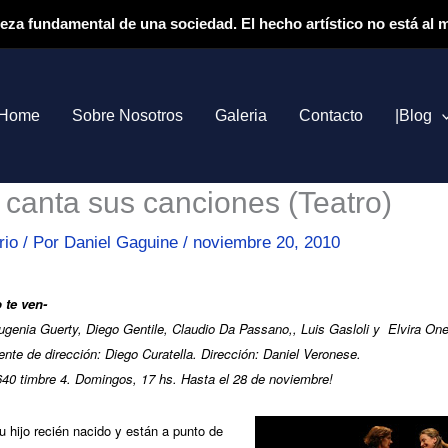
ieza fundamental de una sociedad. El hecho artístico no está al
Home
Sobre Nosotros
Galeria
Contacto
|Blog
canta sus canciones (Teatro)
rio
/ Por
Daniel Gaguine
/
noviembre 20, 2010
 te ven-
enia Guerty, Diego Gentile, Claudio Da Passano,, Luis Gasloli y Elvira Onet
nte de dirección: Diego Curatella. Dirección: Daniel Veronese.
640 timbre 4. Domingos, 17 hs. Hasta el 28 de noviembre!
u hijo recién nacido y están a punto de