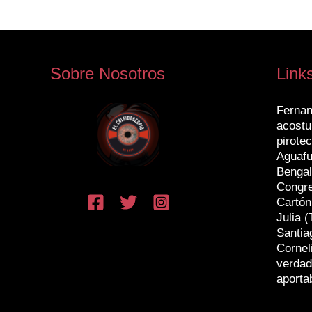
Sobre Nosotros
Link
Fernan
acostu
pirotec
Aguafu
Bengal
Congr
Cartón
Julia (
Santia
Cornel
verdad
aporta