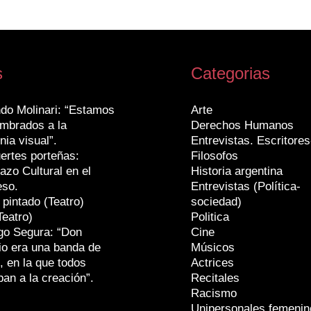
s
Categorias
do Molinari: “Estamos
Arte
mbrados a la
Derechos Humanos
nia visual”.
Entrevistas. Escritores
ertes porteñas:
Filosofos
azo Cultural en el
Historia argentina
eso.
Entrevistas (Política-
 pintado (Teatro)
sociedad)
Teatro)
Politica
go Segura: “Don
Cine
io era una banda de
Músicos
, en la que todos
Actrices
ban a la creación”.
Recitales
Racismo
Unipersonales femenin