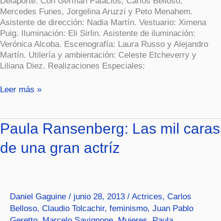
Delaporte. Con Germán Palacios, Carlos Belloso,
Mercedes Funes, Jorgelina Aruzzi y Peto Menahem.
Asistente de dirección: Nadia Martín. Vestuario: Ximena
Puig. Iluminación: Eli Sirlin. Asistente de iluminación:
Verónica Alcoba. Escenografía: Laura Russo y Alejandro
Martín. Utilería y ambientación: Celeste Etcheverry y
Liliana Diez. Realizaciones Especiales:
Leer más »
Paula
Paula Ransenberg: Las mil caras
Ransenberg:
de una gran actríz
Las
mil
caras
de
una
Daniel Gaguine
/
junio 28, 2013
/
Actrices
,
Carlos
gran
Belloso
,
Claudio Tolcachir
,
feminismo
,
Juan Pablo
actríz
Geretto
,
Marcelo Savignone
,
Mujeres
,
Paula