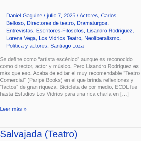
al
deseo
Daniel Gaguine
/
julio 7, 2025
/
Actores
,
Carlos
cambiante
Belloso
,
Directores de teatro
,
Dramaturgos
,
del
Entrevistas. Escritores-Filosofos
,
Lisandro Rodriguez
,
presente”
Lorena Vega
,
Los Vidrios Teatro
,
Neoliberalismo
,
Politica y actores
,
Santiago Loza
Se define como “artista escénico” aunque es reconocido
como director, actor y músico. Pero Lisandro Rodriguez es
más que eso. Acaba de editar el muy recomendable “Teatro
Comercial” (Paripé Books) en el que brinda reflexiones y
“factos” de gran riqueza. Bicicleta de por medio, ECDL fue
hasta Estudios Los Vidrios para una rica charla en […]
Leer más »
Salvajada
Salvajada (Teatro)
(Teatro)