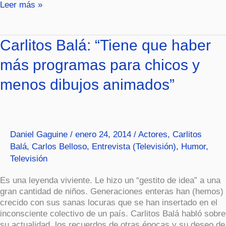
Leer más »
Carlitos
Carlitos Balá: “Tiene que haber
Balá:
más programas para chicos y
“Tiene
que
menos dibujos animados”
haber
más
programas
para
chicos
Daniel Gaguine
/
enero 24, 2014
/
Actores
,
Carlitos
y
Balá
,
Carlos Belloso
,
Entrevista (Televisión)
,
Humor
,
menos
Televisión
dibujos
animados”
Es una leyenda viviente. Le hizo un “gestito de idea” a una
gran cantidad de niños. Generaciones enteras han (hemos)
crecido con sus sanas locuras que se han insertado en el
inconsciente colectivo de un país. Carlitos Balá habló sobre
su actualidad, los recuerdos de otras épocas y su deseo de