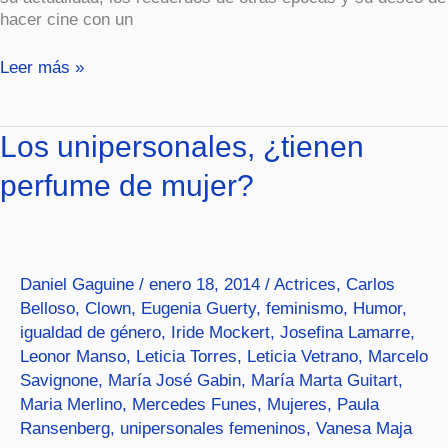
hacer cine con un
Leer más »
Los
Los unipersonales, ¿tienen
unipersonales,
perfume de mujer?
¿tienen
perfume
de
mujer?
Daniel Gaguine
/
enero 18, 2014
/
Actrices
,
Carlos
Belloso
,
Clown
,
Eugenia Guerty
,
feminismo
,
Humor
,
igualdad de género
,
Iride Mockert
,
Josefina Lamarre
,
Leonor Manso
,
Leticia Torres
,
Leticia Vetrano
,
Marcelo
Savignone
,
María José Gabin
,
María Marta Guitart
,
Maria Merlino
,
Mercedes Funes
,
Mujeres
,
Paula
Ransenberg
,
unipersonales femeninos
,
Vanesa Maja