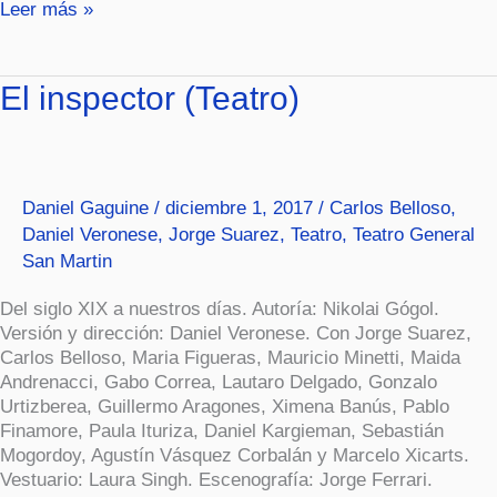
Leer más »
El
El inspector (Teatro)
inspector
(Teatro)
Daniel Gaguine
/
diciembre 1, 2017
/
Carlos Belloso
,
Daniel Veronese
,
Jorge Suarez
,
Teatro
,
Teatro General
San Martin
Del siglo XIX a nuestros días. Autoría: Nikolai Gógol.
Versión y dirección: Daniel Veronese. Con Jorge Suarez,
Carlos Belloso, Maria Figueras, Mauricio Minetti, Maida
Andrenacci, Gabo Correa, Lautaro Delgado, Gonzalo
Urtizberea, Guillermo Aragones, Ximena Banús, Pablo
Finamore, Paula Ituriza, Daniel Kargieman, Sebastián
Mogordoy, Agustín Vásquez Corbalán y Marcelo Xicarts.
Vestuario: Laura Singh. Escenografía: Jorge Ferrari.