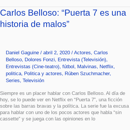
Carlos
Carlos Belloso: “Puerta 7 es una
Belloso:
historia de malos”
“Puerta
7
es
una
historia
Daniel Gaguine
/
abril 2, 2020
/
Actores
,
Carlos
de
Belloso
,
Dolores Fonzi
,
Entrevista (Televisión)
,
malos”
Entrevistas (Cine-teatro)
,
fútbol
,
Malvinas
,
Netflix
,
politica
,
Politica y actores
,
Rúben Szuchmacher
,
Series
,
Televisión
Siempre es un placer hablar con Carlos Belloso. Al día de
hoy, se lo puede ver en Netflix en “Puerta 7”, una ficción
sobre las barras bravas y la política. La serie fue la excusa
para hablar con uno de los pocos actores que habla “sin
cassette” y se juega con las opiniones en lo