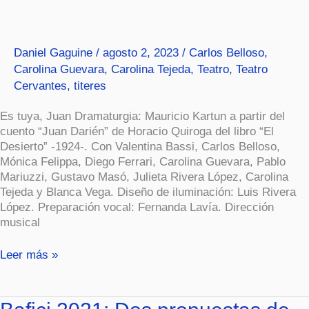
Daniel Gaguine
/
agosto 2, 2023
/
Carlos Belloso
,
Carolina Guevara
,
Carolina Tejeda
,
Teatro
,
Teatro
Cervantes
,
titeres
Es tuya, Juan Dramaturgia: Mauricio Kartun a partir del
cuento “Juan Darién” de Horacio Quiroga del libro “El
Desierto” -1924-. Con Valentina Bassi, Carlos Belloso,
Mónica Felippa, Diego Ferrari, Carolina Guevara, Pablo
Mariuzzi, Gustavo Masó, Julieta Rivera López, Carolina
Tejeda y Blanca Vega. Diseño de iluminación: Luis Rivera
López. Preparación vocal: Fernanda Lavía. Dirección
musical
Leer más »
Bafici