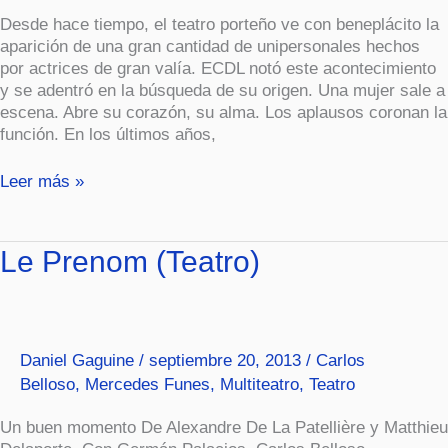
Desde hace tiempo, el teatro porteño ve con beneplácito la
aparición de una gran cantidad de unipersonales hechos
por actrices de gran valía. ECDL notó este acontecimiento
y se adentró en la búsqueda de su origen. Una mujer sale a
escena. Abre su corazón, su alma. Los aplausos coronan la
función. En los últimos años,
Leer más »
Le
Le Prenom (Teatro)
Prenom
(Teatro)
Daniel Gaguine
/
septiembre 20, 2013
/
Carlos
Belloso
,
Mercedes Funes
,
Multiteatro
,
Teatro
Un buen momento De Alexandre De La Patellière y Matthieu