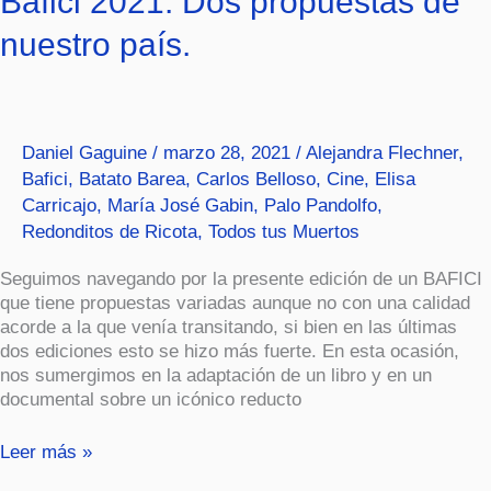
Bafici 2021: Dos propuestas de
2021:
nuestro país.
Dos
propuestas
de
nuestro
país.
Daniel Gaguine
/
marzo 28, 2021
/
Alejandra Flechner
,
Bafici
,
Batato Barea
,
Carlos Belloso
,
Cine
,
Elisa
Carricajo
,
María José Gabin
,
Palo Pandolfo
,
Redonditos de Ricota
,
Todos tus Muertos
Seguimos navegando por la presente edición de un BAFICI
que tiene propuestas variadas aunque no con una calidad
acorde a la que venía transitando, si bien en las últimas
dos ediciones esto se hizo más fuerte. En esta ocasión,
nos sumergimos en la adaptación de un libro y en un
documental sobre un icónico reducto
Leer más »