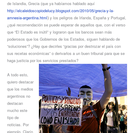
de Islandia, Grecia
(que ya habíamos hablado aquí
http://elcaleidoscopiodelucy.blogspot.com/2010/05/grecia-y-la-
amnesia-argentina.html
y los peligros de Irlanda, España y Portugal,
)
¿qué recomendación se puede esperar de aquellos que, con el verso
que “El Estado es inútil” y lograron que los bancos sean más
poderosos que los Gobiernos de los Estados, siguen hablando de
“soluciones”? ¿Hay que decirles “gracias por destrozar el país con
sus recetas económicas” o derivarlos a un buen tribunal para que se
haga justicia por los servicios prestados?
A todo esto,
quiero destacar
que los medios
argentinos no
destacan
mucho este
tipo de
noticias. Por
ejemplo, Clarín