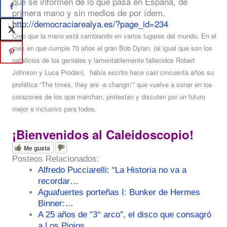
que se informen de lo que pasa en España, de
primera mano y sin medios de por ídem.
http://democraciarealya.es/?page_id=234
Creo que la mano está cambiando en varios lugares del mundo. En el
mes en que cumple 70 años el gran Bob Dylan, (al igual que son los
natalicios de los geniales y lamentablemente fallecidos Robert
Johnson y Luca Prodan), había escrito hace casi cincuenta años su
profética “The times, they are -a changin’” que vuelve a sonar en los
corazones de los que marchan, protestan y discuten por un futuro
mejor e inclusivo para todos.
¡Bienvenidos al Caleidoscopio!
Me gusta
Posteos Relacionados:
Alfredo Pucciarelli: “La Historia no va a
recordar…
Aguafuertes porteñas I: Bunker de Hermes
Binner:…
A 25 años de "3° arco", el disco que consagró
a Los Piojos.