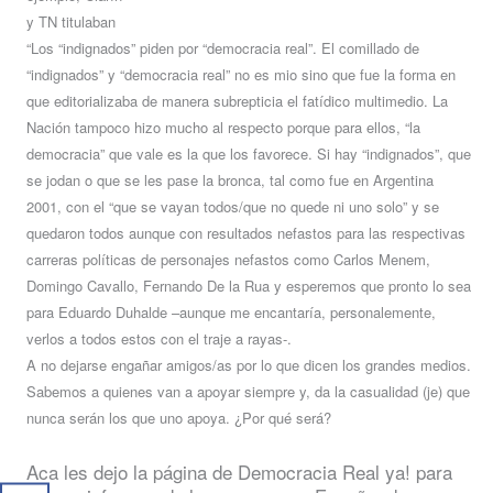
y TN titulaban
“Los “indignados” piden por “democracia real”. El comillado de
“indignados” y “democracia real” no es mio sino que fue la forma en
que editorializaba de manera subrepticia el fatídico multimedio. La
Nación tampoco hizo mucho al respecto porque para ellos, “la
democracia” que vale es la que los favorece. Si hay “indignados”, que
se jodan o que se les pase la bronca, tal como fue en Argentina
2001, con el “que se vayan todos/que no quede ni uno solo” y se
quedaron todos aunque con resultados nefastos para las respectivas
carreras políticas de personajes nefastos como Carlos Menem,
Domingo Cavallo, Fernando De la Rua y esperemos que pronto lo sea
para Eduardo Duhalde –aunque me encantaría, personalemente,
verlos a todos estos con el traje a rayas-.
A no dejarse engañar amigos/as por lo que dicen los grandes medios.
Sabemos a quienes van a apoyar siempre y, da la casualidad (je) que
nunca serán los que uno apoya. ¿Por qué será?
Aca les dejo la página de Democracia Real ya! para