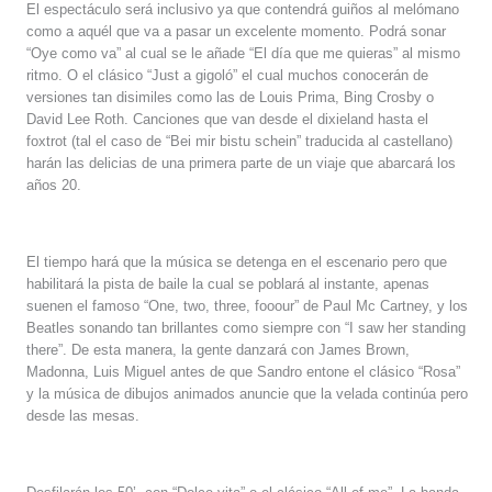
El espectáculo será inclusivo ya que contendrá guiños al melómano
como a aquél que va a pasar un excelente momento. Podrá sonar
“Oye como va” al cual se le añade “El día que me quieras” al mismo
ritmo. O el clásico “Just a gigoló” el cual muchos conocerán de
versiones tan disimiles como las de Louis Prima, Bing Crosby o
David Lee Roth. Canciones que van desde el dixieland hasta el
foxtrot (tal el caso de “Bei mir bistu schein” traducida al castellano)
harán las delicias de una primera parte de un viaje que abarcará los
años 20.
El tiempo hará que la música se detenga en el escenario pero que
habilitará la pista de baile la cual se poblará al instante, apenas
suenen el famoso “One, two, three, fooour” de Paul Mc Cartney, y los
Beatles sonando tan brillantes como siempre con “I saw her standing
there”. De esta manera, la gente danzará con James Brown,
Madonna, Luis Miguel antes de que Sandro entone el clásico “Rosa”
y la música de dibujos animados anuncie que la velada continúa pero
desde las mesas.