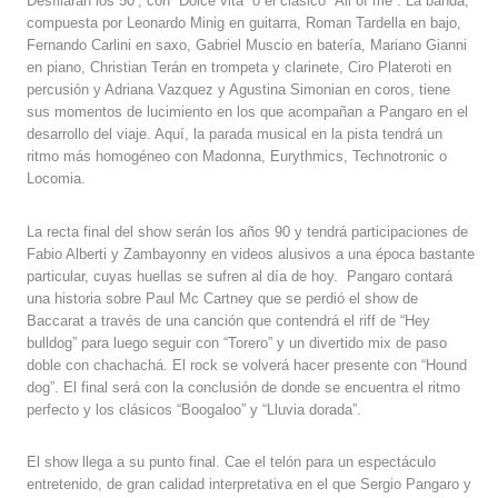
Desfilarán los 50’, con “Dolce vita” o el clásico “All of me”. La banda,
compuesta por Leonardo Minig en guitarra, Roman Tardella en bajo,
Fernando Carlini en saxo, Gabriel Muscio en batería, Mariano Gianni
en piano, Christian Terán en trompeta y clarinete, Ciro Plateroti en
percusión y Adriana Vazquez y Agustina Simonian en coros, tiene
sus momentos de lucimiento en los que acompañan a Pangaro en el
desarrollo del viaje. Aquí, la parada musical en la pista tendrá un
ritmo más homogéneo con Madonna, Eurythmics, Technotronic o
Locomia
.
La recta final del show serán los años 90 y tendrá participaciones de
Fabio Alberti y Zambayonny en videos alusivos a una época bastante
particular, cuyas huellas se sufren al día de hoy. Pangaro contará
una historia sobre Paul Mc Cartney que se perdió el show de
Baccarat a través de una canción que contendrá el riff de “Hey
bulldog” para luego seguir con “Torero” y un divertido mix de paso
doble con chachachá. El rock se volverá hacer presente con “Hound
dog”. El final será con la conclusión de donde se encuentra el ritmo
perfecto y los clásicos “Boogaloo” y “Lluvia dorada”.
El show llega a su punto final. Cae el telón para un espectáculo
entretenido, de gran calidad interpretativa en el que Sergio Pangaro y