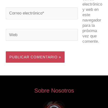
electrónico
y web en
Correo
este
electrónico*
navegador
para la
próxima
Web
vez que
comente.
Sobre Nosotros