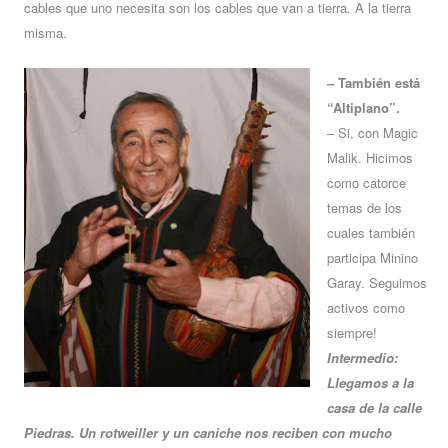
cables que uno necesita son los cables que van a tierra. A la tierra
misma.
– También está
“Altiplano”.
– Si, con Magic
Malik. Hicimos
como catorce
temas de los
cuales también
participa Minino
Garay. Seguimos
activos como
siempre!
Intermedio:
Llegamos a la
casa de la calle
Piedras. Un rotweiller y un caniche nos reciben con mucho