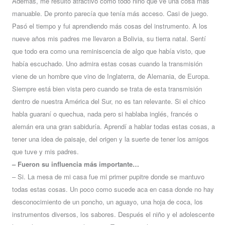
Además, me resultó atractivo como todo niño que ve una cosa más
manuable. De pronto parecía que tenía más acceso. Casi de juego.
Pasó el tiempo y fui aprendiendo más cosas del instrumento. A los
nueve años mis padres me llevaron a Bolivia, su tierra natal. Sentí
que todo era como una reminiscencia de algo que había visto, que
había escuchado. Uno admira estas cosas cuando la transmisión
viene de un hombre que vino de Inglaterra, de Alemania, de Europa.
Siempre está bien vista pero cuando se trata de esta transmisión
dentro de nuestra América del Sur, no es tan relevante. Si el chico
habla guaraní o quechua, nada pero si hablaba inglés, francés o
alemán era una gran sabiduría. Aprendí a hablar todas estas cosas, a
tener una idea de paisaje, del origen y la suerte de tener los amigos
que tuve y mis padres.
– Fueron su influencia más importante…
– Si. La mesa de mi casa fue mi primer pupitre donde se mantuvo
todas estas cosas. Un poco como sucede aca en casa donde no hay
desconocimiento de un poncho, un aguayo, una hoja de coca, los
instrumentos diversos, los sabores. Después el niño y el adolescente