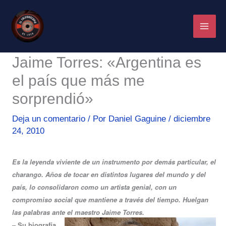
Ir
al
contenido
Jaime Torres: «Argentina es
el país que más me
sorprendió»
Deja un comentario
/ Por
Daniel Gaguine
/
diciembre
24, 2010
Es la leyenda viviente de un instrumento por demás particular, el
charango. Años de tocar en distintos lugares del mundo y del
país, lo consolidaron como un artista genial, con un
compromiso social que mantiene a través del tiempo. Huelgan
las palabras ante el maestro Jaime Torres.
– Su biografía